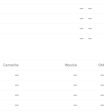
—
—
—
—
—
—
—
—
Camarilla
Woodie
DM
—
—
—
—
—
—
—
—
—
—
—
—