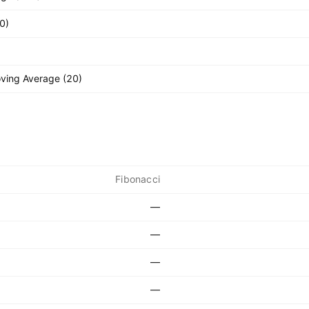
0)
ving Average (20)
Fibonacci
—
—
—
—