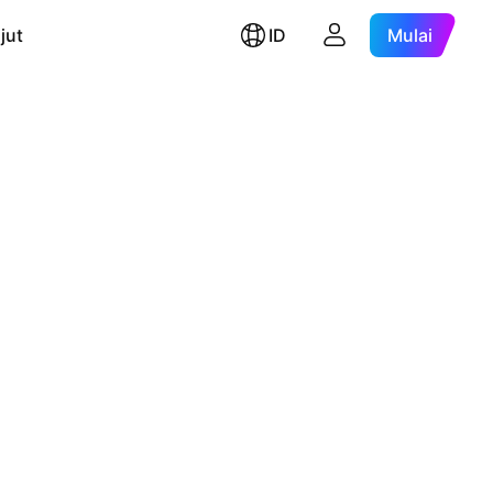
jut
ID
Mulai