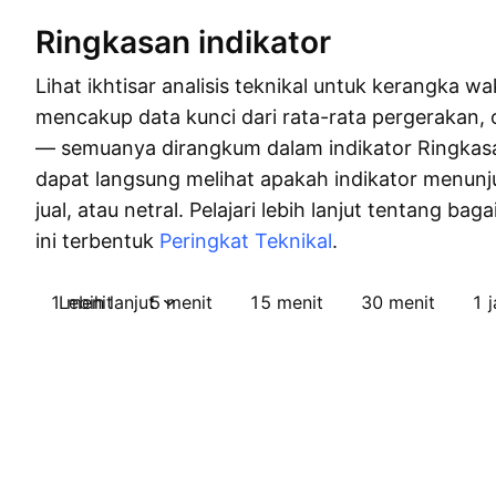
Ringkasan indikator
Lihat ikhtisar analisis teknikal untuk kerangka wak
mencakup data kunci dari rata-rata pergerakan, o
— semuanya dirangkum dalam indikator Ringkas
dapat langsung melihat apakah indikator menunju
jual, atau netral. Pelajari lebih lanjut tentang bag
ini terbentuk
Peringkat Teknikal
.
1 menit
Lebih lanjut
5 menit
15 menit
30 menit
1 