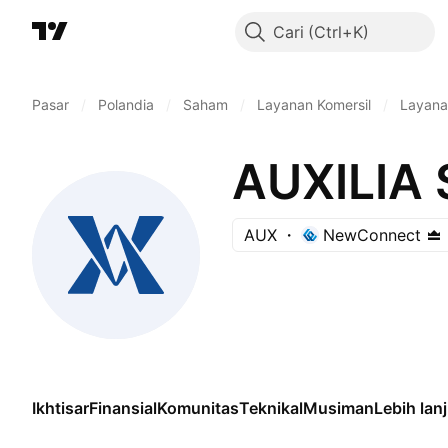
Cari
Pasar
/
Polandia
/
Saham
/
Layanan Komersil
/
Layanan
AUXILIA 
AUX
NewConnect
Ikhtisar
Finansial
Komunitas
Teknikal
Musiman
Lebih lan