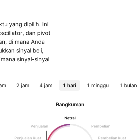
tu yang dipilih. Ini
scillator, dan pivot
an, di mana Anda
kkan sinyal beli,
aimana sinyal-sinyal
jam
2 jam
4 jam
1 hari
1 minggu
1 bulan
Rangkuman
Netral
Penjualan
Pembelian
Penjualan Kuat
Pembelian kuat