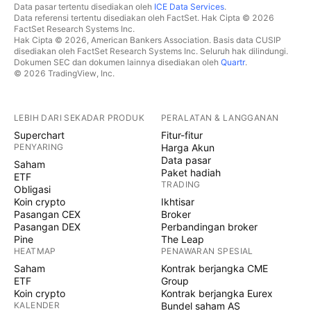
Data pasar tertentu disediakan oleh
ICE Data Services
.
Data referensi tertentu disediakan oleh FactSet. Hak Cipta © 2026
FactSet Research Systems Inc.
Hak Cipta © 2026, American Bankers Association. Basis data CUSIP
disediakan oleh FactSet Research Systems Inc. Seluruh hak dilindungi.
Dokumen SEC dan dokumen lainnya disediakan oleh
Quartr
.
© 2026 TradingView, Inc.
LEBIH DARI SEKADAR PRODUK
PERALATAN & LANGGANAN
Superchart
Fitur-fitur
PENYARING
Harga Akun
Data pasar
Saham
Paket hadiah
ETF
TRADING
Obligasi
Koin crypto
Ikhtisar
Pasangan CEX
Broker
Pasangan DEX
Perbandingan broker
Pine
The Leap
HEATMAP
PENAWARAN SPESIAL
Saham
Kontrak berjangka CME
ETF
Group
Koin crypto
Kontrak berjangka Eurex
KALENDER
Bundel saham AS