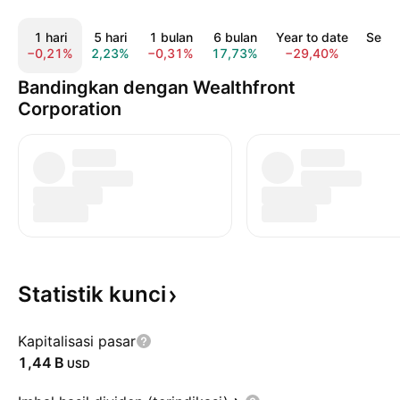
1 hari
5 hari
1 bulan
6 bulan
Year to date
Sepa
−0,21%
2,23%
−0,31%
17,73%
−29,40%
−
Bandingkan dengan Wealthfront
Corporation
Statistik
kunci
Kapitalisasi pasar
‪1,44 B‬
USD