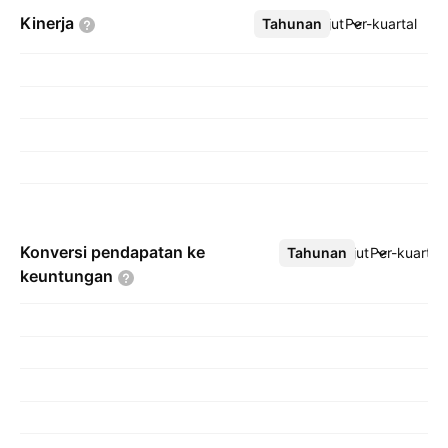
Kinerja
Tahunan
Lebih lanjut
Per-kuartal
Konversi pendapatan ke
Tahunan
Lebih lanjut
Per-kuartal
keuntungan