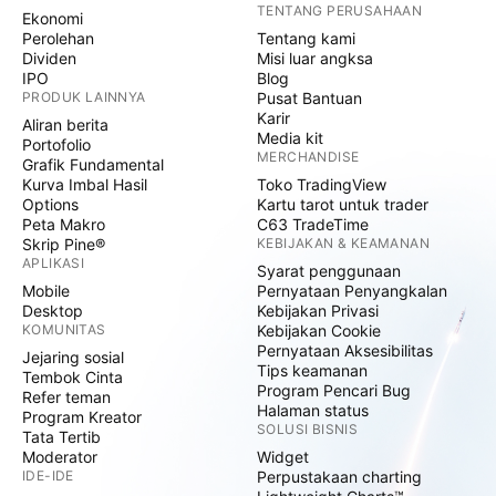
TENTANG PERUSAHAAN
Ekonomi
Perolehan
Tentang kami
Dividen
Misi luar angksa
IPO
Blog
PRODUK LAINNYA
Pusat Bantuan
Karir
Aliran berita
Media kit
Portofolio
MERCHANDISE
Grafik Fundamental
Kurva Imbal Hasil
Toko TradingView
Options
Kartu tarot untuk trader
Peta Makro
C63 TradeTime
Skrip Pine®
KEBIJAKAN & KEAMANAN
APLIKASI
Syarat penggunaan
Mobile
Pernyataan Penyangkalan
Desktop
Kebijakan Privasi
KOMUNITAS
Kebijakan Cookie
Pernyataan Aksesibilitas
Jejaring sosial
Tips keamanan
Tembok Cinta
Program Pencari Bug
Refer teman
Halaman status
Program Kreator
SOLUSI BISNIS
Tata Tertib
Moderator
Widget
IDE-IDE
Perpustakaan charting