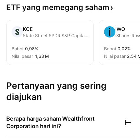
ETF yang memegang
saham
KCE
IWO
State Street SPDR S&P Capital Markets ETF
Bobot
0,98%
Bobot
0,02%
Nilai pasar
‪4,63 M‬
Nilai pasar
‪2,54 M
Pertanyaan yang sering
diajukan
Berapa harga saham
Wealthfront
Corporation
hari ini?