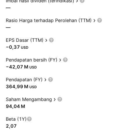
Imbal hasil dividen (terindikasi)
—
Rasio Harga terhadap Perolehan (TTM)
—
EPS Dasar (TTM)
−0,37
USD
Pendapatan bersih (FY)
‪−42,07 M‬
USD
Pendapatan (FY)
‪364,99 M‬
USD
Saham Mengambang
‪94,04 M‬
Beta (1Y)
2,07