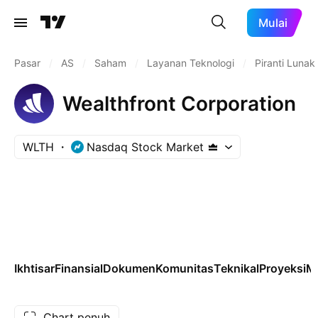
Mulai
Pasar
/
AS
/
Saham
/
Layanan Teknologi
/
Piranti Luna
Wealthfront Corporation
WLTH
Nasdaq Stock Market
Ikhtisar
Finansial
Dokumen
Komunitas
Teknikal
Proyeksi
M
Chart penuh