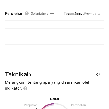
Perolehan
Tahunan
Lebih lanjut
Per-kuartal
Selanjutnya
:
—
Teknikal
Merangkum tentang apa yang disarankan oleh
indikator.
Netral
Penjualan
Pembelian