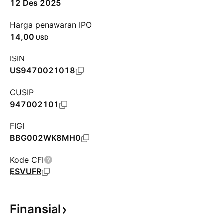
12 Des 2025
Harga penawaran IPO
14,00
USD
ISIN
US9470021018
CUSIP
947002101
FIGI
BBG002WK8MH0
Kode CFI
ESVUFR
Finansial