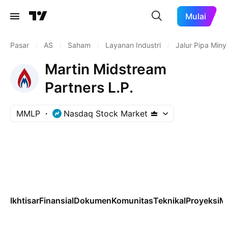
Mulai
Pasar
/
AS
/
Saham
/
Layanan Industri
/
Jalur Pipa Min
Martin Midstream
Partners L.P.
MMLP
Nasdaq Stock Market
Ikhtisar
Finansial
Dokumen
Komunitas
Teknikal
Proyeksi
M