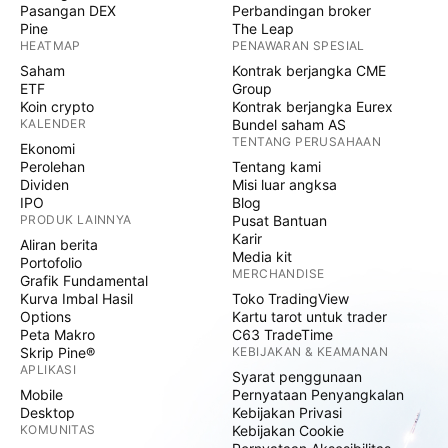
Pasangan DEX
Perbandingan broker
Pine
The Leap
HEATMAP
PENAWARAN SPESIAL
Saham
Kontrak berjangka CME
ETF
Group
Koin crypto
Kontrak berjangka Eurex
KALENDER
Bundel saham AS
TENTANG PERUSAHAAN
Ekonomi
Perolehan
Tentang kami
Dividen
Misi luar angksa
IPO
Blog
PRODUK LAINNYA
Pusat Bantuan
Karir
Aliran berita
Media kit
Portofolio
MERCHANDISE
Grafik Fundamental
Kurva Imbal Hasil
Toko TradingView
Options
Kartu tarot untuk trader
Peta Makro
C63 TradeTime
Skrip Pine®
KEBIJAKAN & KEAMANAN
APLIKASI
Syarat penggunaan
Mobile
Pernyataan Penyangkalan
Desktop
Kebijakan Privasi
KOMUNITAS
Kebijakan Cookie