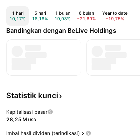
1 hari
5 hari
1 bulan
6 bulan
Year to date
1 
10,17%
18,18%
19,93%
−21,69%
−19,75%
−2
Bandingkan dengan BeLive Holdings
Statistik
kunci
Kapitalisasi pasar
‪28,25 M‬
USD
Imbal hasil dividen (terindikasi)