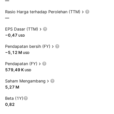
—
Rasio Harga terhadap Perolehan (TTM)
—
EPS Dasar (TTM)
−0,47
USD
Pendapatan bersih (FY)
‪−5,12 M‬
USD
Pendapatan (FY)
‪579,49 K‬
USD
Saham Mengambang
‪5,27 M‬
Beta (1Y)
0,82