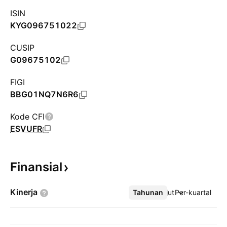
ISIN
KYG096751022
CUSIP
G09675102
FIGI
BBG01NQ7N6R6
Kode CFI
ESVUFR
Finansial
Kinerja
Tahunan
Lebih lanjut
Per-kuartal