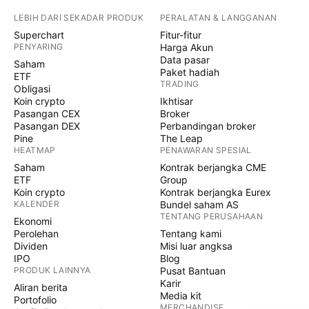
LEBIH DARI SEKADAR PRODUK
PERALATAN & LANGGANAN
Superchart
Fitur-fitur
PENYARING
Harga Akun
Data pasar
Saham
Paket hadiah
ETF
TRADING
Obligasi
Koin crypto
Ikhtisar
Pasangan CEX
Broker
Pasangan DEX
Perbandingan broker
Pine
The Leap
HEATMAP
PENAWARAN SPESIAL
Saham
Kontrak berjangka CME
ETF
Group
Koin crypto
Kontrak berjangka Eurex
KALENDER
Bundel saham AS
TENTANG PERUSAHAAN
Ekonomi
Perolehan
Tentang kami
Dividen
Misi luar angksa
IPO
Blog
PRODUK LAINNYA
Pusat Bantuan
Karir
Aliran berita
Media kit
Portofolio
MERCHANDISE