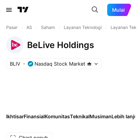
Mulai
Pasar
/
AS
/
Saham
/
Layanan Teknologi
/
Layanan Tekn
BeLive Holdings
BLIV
Nasdaq Stock Market
Ikhtisar
Finansial
Komunitas
Teknikal
Musiman
Lebih lanju
Chart penuh