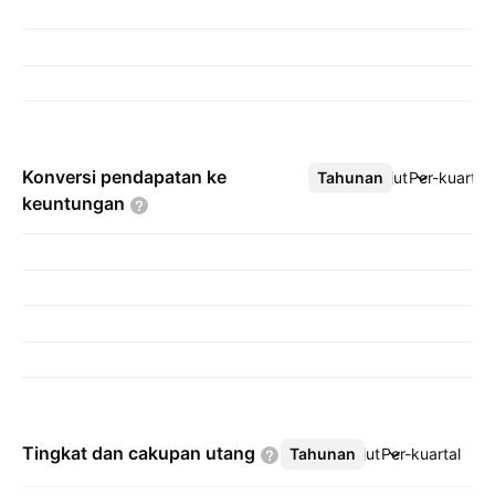
Konversi pendapatan ke
Tahunan
Lebih lanjut
Per-kuartal
keuntungan
Tingkat dan cakupan
utang
Tahunan
Lebih lanjut
Per-kuartal