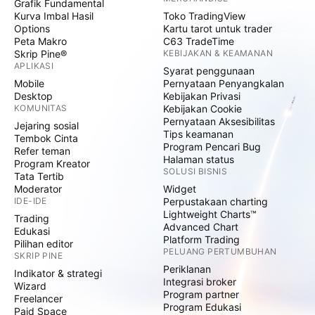
Grafik Fundamental
Kurva Imbal Hasil
Toko TradingView
Options
Kartu tarot untuk trader
Peta Makro
C63 TradeTime
Skrip Pine®
KEBIJAKAN & KEAMANAN
APLIKASI
Syarat penggunaan
Mobile
Pernyataan Penyangkalan
Desktop
Kebijakan Privasi
KOMUNITAS
Kebijakan Cookie
Pernyataan Aksesibilitas
Jejaring sosial
Tips keamanan
Tembok Cinta
Program Pencari Bug
Refer teman
Halaman status
Program Kreator
SOLUSI BISNIS
Tata Tertib
Moderator
Widget
IDE-IDE
Perpustakaan charting
Lightweight Charts™
Trading
Advanced Chart
Edukasi
Platform Trading
Pilihan editor
PELUANG PERTUMBUHAN
SKRIP PINE
Periklanan
Indikator & strategi
Integrasi broker
Wizard
Program partner
Freelancer
Program Edukasi
Paid Space