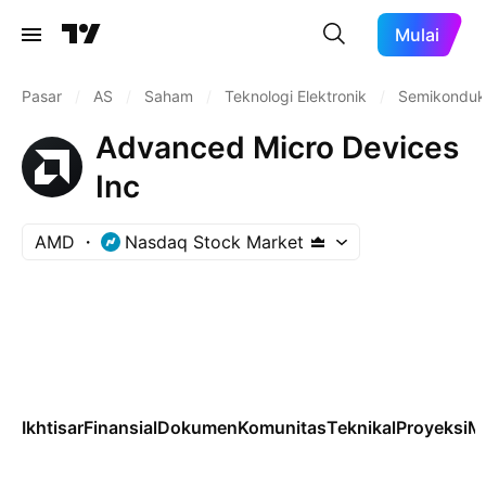
Mulai
Pasar
/
AS
/
Saham
/
Teknologi Elektronik
/
Semikonduk
Advanced Micro Devices
Inc
AMD
Nasdaq Stock Market
Ikhtisar
Finansial
Dokumen
Komunitas
Teknikal
Proyeksi
M