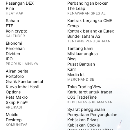
Pasangan DEX
Perbandingan broker
Pine
The Leap
HEATMAP
PENAWARAN SPESIAL
Saham
Kontrak berjangka CME
ETF
Group
Koin crypto
Kontrak berjangka Eurex
KALENDER
Bundel saham AS
TENTANG PERUSAHAAN
Ekonomi
Perolehan
Tentang kami
Dividen
Misi luar angksa
IPO
Blog
PRODUK LAINNYA
Pusat Bantuan
Karir
Aliran berita
Media kit
Portofolio
MERCHANDISE
Grafik Fundamental
Kurva Imbal Hasil
Toko TradingView
Options
Kartu tarot untuk trader
Peta Makro
C63 TradeTime
Skrip Pine®
KEBIJAKAN & KEAMANAN
APLIKASI
Syarat penggunaan
Mobile
Pernyataan Penyangkalan
Desktop
Kebijakan Privasi
KOMUNITAS
Kebijakan Cookie