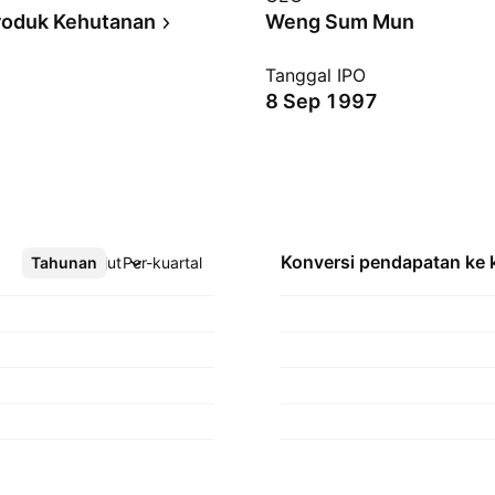
roduk Kehutanan
Weng Sum Mun
Tanggal IPO
8 Sep 1997
Konversi pendapatan ke
Tahunan
Lebih lanjut
Per-kuartal