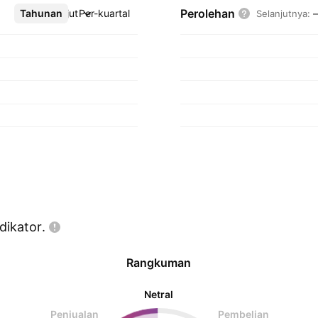
Perolehan
Tahunan
Lebih lanjut
Per-kuartal
Selanjutnya
:
dikator.
Rangkuman
Netral
Penjualan
Pembelian