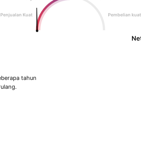
Penjualan Kuat
Pembelian kuat
Net
eberapa tahun
ulang.