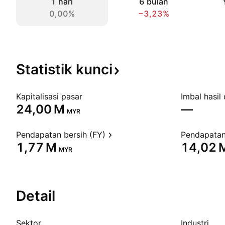
1 hari
6 bulan
0,00%
−3,23%
Statistik
kunci
Kapitalisasi pasar
Imbal hasil 
‪24,00 M‬
—
MYR
Pendapatan bersih (FY)
Pendapatan
‪1,77 M‬
‪14,02 M
MYR
Detail
Sektor
Industri