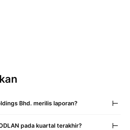
ukan
ldings Bhd.
merilis laporan?
ODLAN
pada kuartal terakhir?