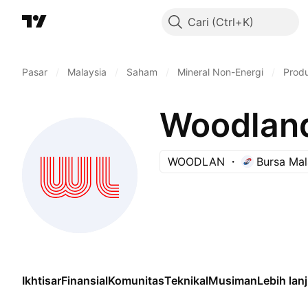
Cari
Pasar
/
Malaysia
/
Saham
/
Mineral Non-Energi
/
Prod
Woodland
WOODLAN
Bursa Mal
Ikhtisar
Finansial
Komunitas
Teknikal
Musiman
Lebih lan