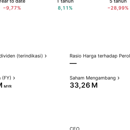
Year to date
1 tahun
5 tahun
−9,77%
8,11%
−28,99%
dividen (terindikasi)
—
 (FY)
Saham Mengambang
‬
‪33,26 M‬
MYR
CEO