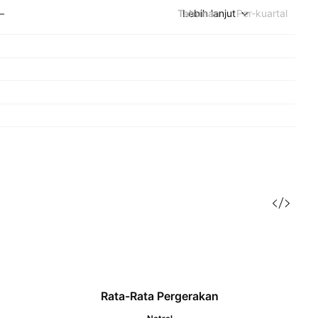
Tahunan
Lebih lanjut
Per-kuartal
—
Rata-Rata Pergerakan