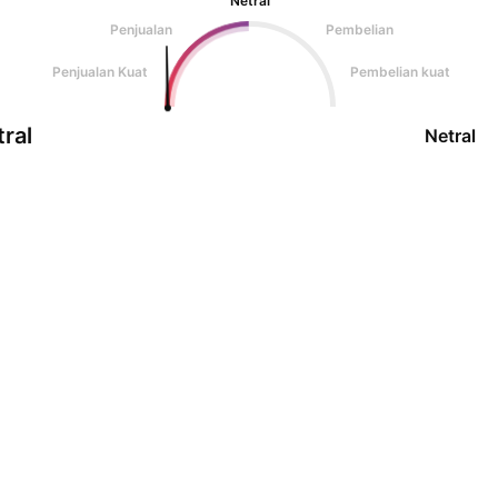
Netral
Penjualan
Pembelian
Penjualan Kuat
Pembelian kuat
ral
Netral