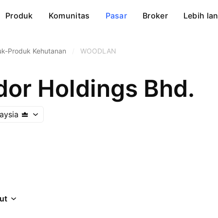
Produk
Komunitas
Pasar
Broker
Lebih lan
uk-Produk Kehutanan
/
WOODLAN
or Holdings Bhd.
aysia
jut