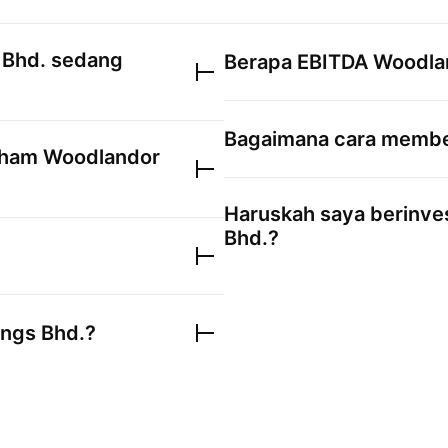
 Bhd.
sedang
Berapa EBITDA
Woodlan
Bagaimana cara membe
saham
Woodlandor
Haruskah saya berinve
Bhd.
?
ngs Bhd.
?