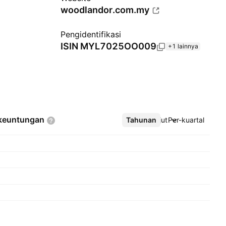
woodlandor.com.my
Pengidentifikasi
ISIN
MYL7025OO009
+1 lainnya
keuntungan
Tahunan
Lebih lanjut
Per-kuartal