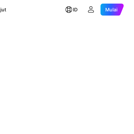
jut
ID
Mulai