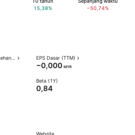
10 tahun
Sepanjang waktu
15,38%
−50,74%
Rasio Harga terhadap Perolehan (TTM)
EPS Dasar (TTM)
−0,000
MYR
Beta (1Y)
0,84
Website