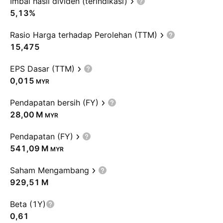
Imbal hasil dividen (terindikasi)
5,13%
Rasio Harga terhadap Perolehan (TTM)
15,475
EPS Dasar (TTM)
0,015
MYR
Pendapatan bersih (FY)
‪28,00 M‬
MYR
Pendapatan (FY)
‪541,09 M‬
MYR
Saham Mengambang
‪929,51 M‬
Beta (1Y)
0,61