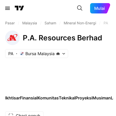
Mulai
Pasar
/
Malaysia
/
Saham
/
Mineral Non-Energi
/
PA
P.A. Resources Berhad
PA
Bursa Malaysia
Ikhtisar
Finansial
Komunitas
Teknikal
Proyeksi
Musiman
Le
Chart penuh