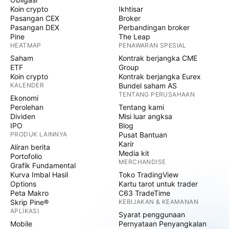
Koin crypto
Ikhtisar
Pasangan CEX
Broker
Pasangan DEX
Perbandingan broker
Pine
The Leap
HEATMAP
PENAWARAN SPESIAL
Saham
Kontrak berjangka CME
ETF
Group
Koin crypto
Kontrak berjangka Eurex
KALENDER
Bundel saham AS
TENTANG PERUSAHAAN
Ekonomi
Perolehan
Tentang kami
Dividen
Misi luar angksa
IPO
Blog
PRODUK LAINNYA
Pusat Bantuan
Karir
Aliran berita
Media kit
Portofolio
MERCHANDISE
Grafik Fundamental
Kurva Imbal Hasil
Toko TradingView
Options
Kartu tarot untuk trader
Peta Makro
C63 TradeTime
Skrip Pine®
KEBIJAKAN & KEAMANAN
APLIKASI
Syarat penggunaan
Mobile
Pernyataan Penyangkalan