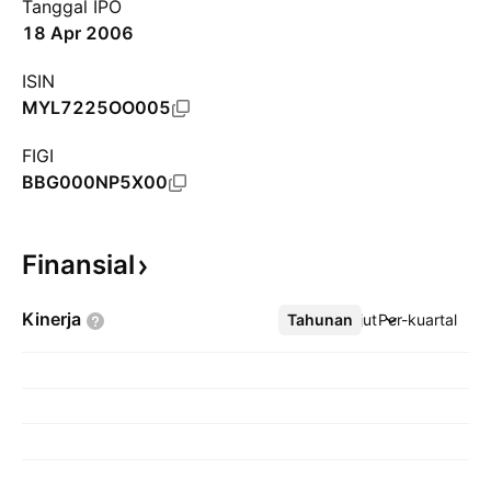
Tanggal IPO
18 Apr 2006
ISIN
MYL7225OO005
FIGI
BBG000NP5X00
Finansial
Kinerja
Tahunan
Lebih lanjut
Per-kuartal