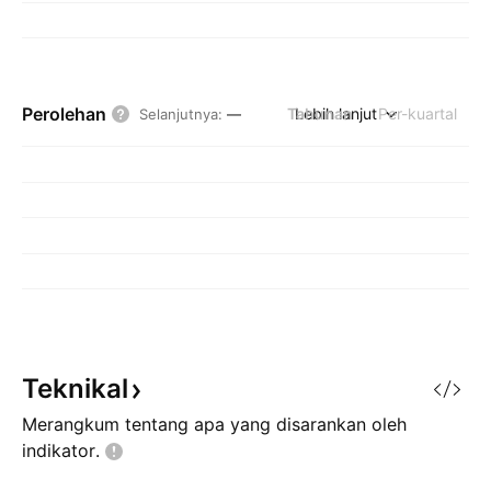
Perolehan
Tahunan
Lebih lanjut
Per-kuartal
Selanjutnya
:
—
Teknikal
Merangkum tentang apa yang disarankan oleh
indikator.