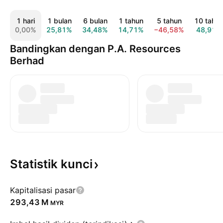
1 hari
1 bulan
6 bulan
1 tahun
5 tahun
10 tahu
0,00%
25,81%
34,48%
14,71%
−46,58%
48,91%
Bandingkan dengan P.A. Resources
Berhad
Statistik
kunci
Kapitalisasi pasar
‪293,43 M‬
MYR