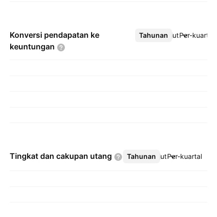
Konversi pendapatan ke
Tahunan
Lebih lanjut
Per-kuartal
keuntungan
Tingkat dan cakupan
utang
Tahunan
Lebih lanjut
Per-kuartal