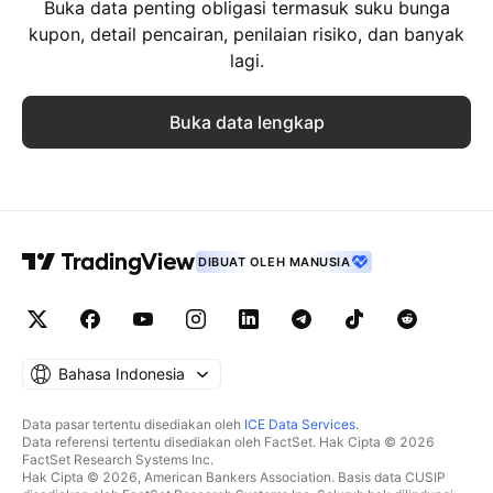
Buka data penting obligasi termasuk suku bunga
kupon, detail pencairan, penilaian risiko, dan banyak
lagi.
Buka data lengkap
DIBUAT OLEH MANUSIA
Bahasa Indonesia
Data pasar tertentu disediakan oleh
ICE Data Services
.
Data referensi tertentu disediakan oleh FactSet. Hak Cipta © 2026
FactSet Research Systems Inc.
Hak Cipta © 2026, American Bankers Association. Basis data CUSIP