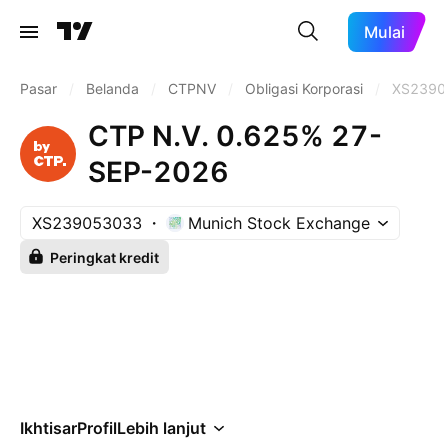
Mulai
Pasar
/
Belanda
/
CTPNV
/
Obligasi Korporasi
/
XS2390
CTP N.V. 0.625% 27-
SEP-2026
XS239053033
Munich Stock Exchange
Peringkat kredit
Ikhtisar
Profil
Lebih lanjut