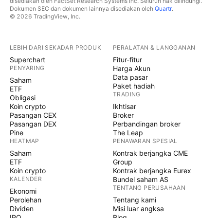
disediakan oleh FactSet Research Systems Inc. Seluruh hak dilindungi.
Dokumen SEC dan dokumen lainnya disediakan oleh
Quartr
.
© 2026 TradingView, Inc.
LEBIH DARI SEKADAR PRODUK
PERALATAN & LANGGANAN
Superchart
Fitur-fitur
PENYARING
Harga Akun
Data pasar
Saham
Paket hadiah
ETF
TRADING
Obligasi
Koin crypto
Ikhtisar
Pasangan CEX
Broker
Pasangan DEX
Perbandingan broker
Pine
The Leap
HEATMAP
PENAWARAN SPESIAL
Saham
Kontrak berjangka CME
ETF
Group
Koin crypto
Kontrak berjangka Eurex
KALENDER
Bundel saham AS
TENTANG PERUSAHAAN
Ekonomi
Perolehan
Tentang kami
Dividen
Misi luar angksa
IPO
Blog