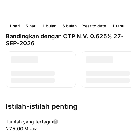
1 hari
5 hari
1 bulan
6 bulan
Year to date
1 tahun
Bandingkan dengan CTP N.V. 0.625% 27-
SEP-2026
Istilah-istilah penting
Jumlah yang tertagih
‪275,00 M‬
EUR