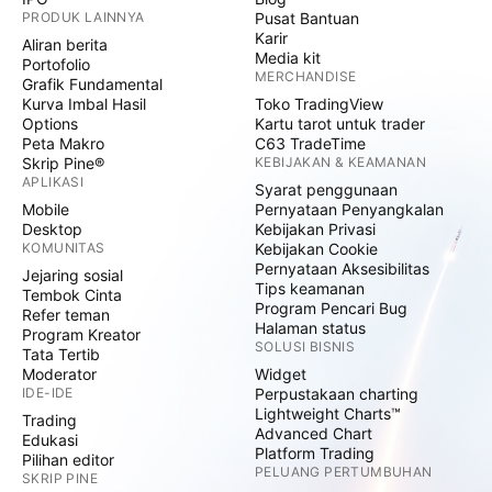
PRODUK LAINNYA
Pusat Bantuan
Karir
Aliran berita
Media kit
Portofolio
MERCHANDISE
Grafik Fundamental
Kurva Imbal Hasil
Toko TradingView
Options
Kartu tarot untuk trader
Peta Makro
C63 TradeTime
Skrip Pine®
KEBIJAKAN & KEAMANAN
APLIKASI
Syarat penggunaan
Mobile
Pernyataan Penyangkalan
Desktop
Kebijakan Privasi
KOMUNITAS
Kebijakan Cookie
Pernyataan Aksesibilitas
Jejaring sosial
Tips keamanan
Tembok Cinta
Program Pencari Bug
Refer teman
Halaman status
Program Kreator
SOLUSI BISNIS
Tata Tertib
Moderator
Widget
IDE-IDE
Perpustakaan charting
Lightweight Charts™
Trading
Advanced Chart
Edukasi
Platform Trading
Pilihan editor
PELUANG PERTUMBUHAN
SKRIP PINE