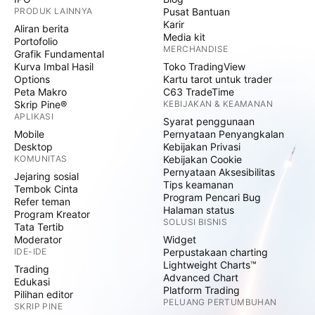
PRODUK LAINNYA
Pusat Bantuan
Karir
Aliran berita
Media kit
Portofolio
MERCHANDISE
Grafik Fundamental
Kurva Imbal Hasil
Toko TradingView
Options
Kartu tarot untuk trader
Peta Makro
C63 TradeTime
Skrip Pine®
KEBIJAKAN & KEAMANAN
APLIKASI
Syarat penggunaan
Mobile
Pernyataan Penyangkalan
Desktop
Kebijakan Privasi
KOMUNITAS
Kebijakan Cookie
Pernyataan Aksesibilitas
Jejaring sosial
Tips keamanan
Tembok Cinta
Program Pencari Bug
Refer teman
Halaman status
Program Kreator
SOLUSI BISNIS
Tata Tertib
Moderator
Widget
IDE-IDE
Perpustakaan charting
Lightweight Charts™
Trading
Advanced Chart
Edukasi
Platform Trading
Pilihan editor
PELUANG PERTUMBUHAN
SKRIP PINE