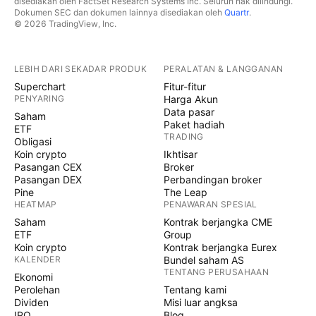
disediakan oleh FactSet Research Systems Inc. Seluruh hak dilindungi.
Dokumen SEC dan dokumen lainnya disediakan oleh
Quartr
.
© 2026 TradingView, Inc.
LEBIH DARI SEKADAR PRODUK
PERALATAN & LANGGANAN
Superchart
Fitur-fitur
PENYARING
Harga Akun
Data pasar
Saham
Paket hadiah
ETF
TRADING
Obligasi
Koin crypto
Ikhtisar
Pasangan CEX
Broker
Pasangan DEX
Perbandingan broker
Pine
The Leap
HEATMAP
PENAWARAN SPESIAL
Saham
Kontrak berjangka CME
ETF
Group
Koin crypto
Kontrak berjangka Eurex
KALENDER
Bundel saham AS
TENTANG PERUSAHAAN
Ekonomi
Perolehan
Tentang kami
Dividen
Misi luar angksa
IPO
Blog