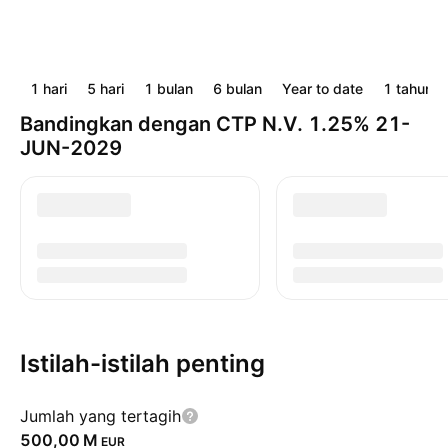
1 hari
5 hari
1 bulan
6 bulan
Year to date
1 tahun
Bandingkan dengan CTP N.V. 1.25% 21-
JUN-2029
Istilah-istilah penting
Jumlah yang tertagih
‪500,00 M‬
EUR