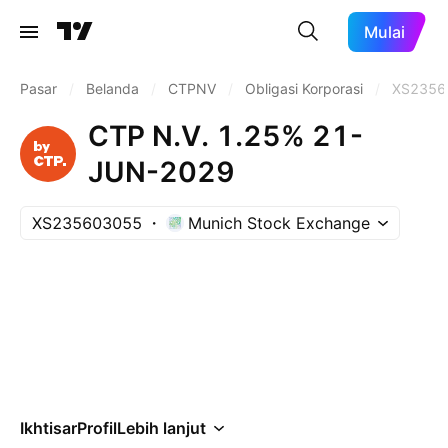
Mulai
Pasar
/
Belanda
/
CTPNV
/
Obligasi Korporasi
/
XS2356
CTP N.V. 1.25% 21-
JUN-2029
XS235603055
Munich Stock Exchange
Ikhtisar
Profil
Lebih lanjut