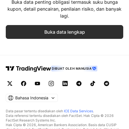
Buka data penting obligasi termasuk suku bunga
kupon, detail pencairan, penilaian risiko, dan banyak
lagi.
Buka data lengkap
DIBUAT OLEH MANUSIA
Bahasa Indonesia
Data pasar tertentu disediakan oleh
ICE Data Services
.
Data referensi tertentu disediakan oleh FactSet. Hak Cipta © 2026
FactSet Research Systems Inc.
Hak Cipta © 2026, American Bankers Association. Basis data CUSIP