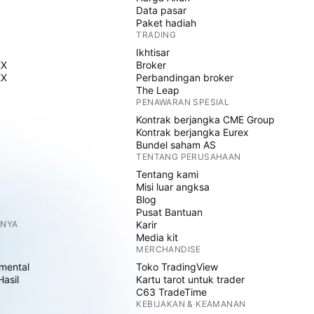
Data pasar
Paket hadiah
TRADING
Ikhtisar
EX
Broker
EX
Perbandingan broker
The Leap
PENAWARAN SPESIAL
Kontrak berjangka CME Group
Kontrak berjangka Eurex
Bundel saham AS
TENTANG PERUSAHAAN
Tentang kami
Misi luar angksa
Blog
Pusat Bantuan
NNYA
Karir
Media kit
MERCHANDISE
mental
Toko TradingView
Hasil
Kartu tarot untuk trader
C63 TradeTime
KEBIJAKAN & KEAMANAN