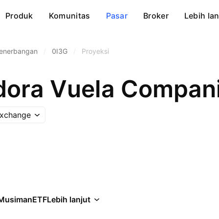
Produk
Komunitas
Pasar
Broker
Lebih lan
Penerbangan
/
0I3G
/
Proyeksi
Exchange
Musiman
ETF
Lebih lanjut