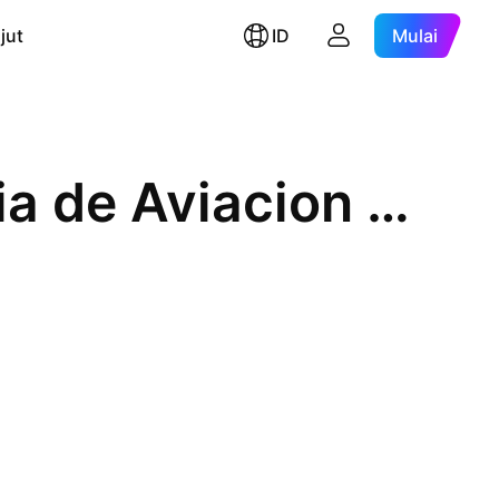
jut
ID
Mulai
Controladora Vuela Compania de Aviacion SAB de CV Sponsored ADR Class A