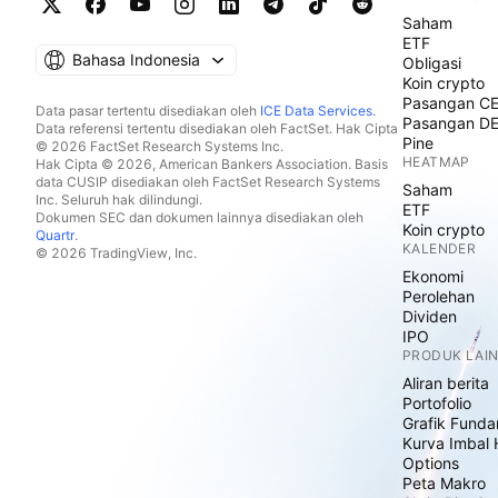
Saham
ETF
Bahasa Indonesia
Obligasi
Koin crypto
Pasangan C
Data pasar tertentu disediakan oleh
ICE Data Services
.
Pasangan D
Data referensi tertentu disediakan oleh FactSet. Hak Cipta
Pine
© 2026 FactSet Research Systems Inc.
HEATMAP
Hak Cipta © 2026, American Bankers Association. Basis
data CUSIP disediakan oleh FactSet Research Systems
Saham
Inc. Seluruh hak dilindungi.
ETF
Dokumen SEC dan dokumen lainnya disediakan oleh
Koin crypto
Quartr
.
KALENDER
© 2026 TradingView, Inc.
Ekonomi
Perolehan
Dividen
IPO
PRODUK LAI
Aliran berita
Portofolio
Grafik Funda
Kurva Imbal 
Options
Peta Makro