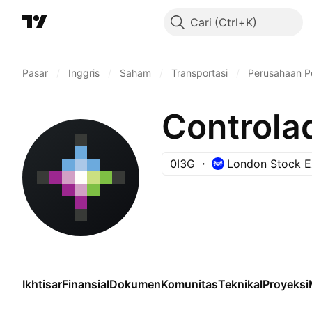
Cari
Pasar
/
Inggris
/
Saham
/
Transportasi
/
Perusahaan 
0I3G
London Stock 
Ikhtisar
Finansial
Dokumen
Komunitas
Teknikal
Proyeksi