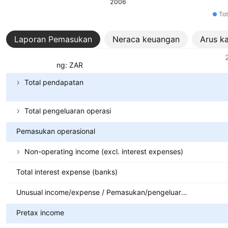
2006
To
Laporan Pemasukan
Neraca keuangan
Arus k
Metrik
Mata uang: ZAR
Total pendapatan
Total pengeluaran operasi
Pemasukan operasional
Non-operating income (excl. interest expenses)
Total interest expense (banks)
Unusual income/expense / Pemasukan/pengeluaran tidak biasa
Pretax income