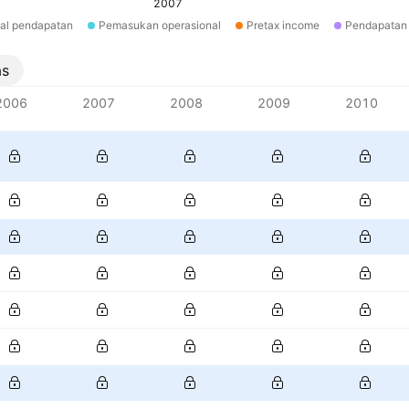
2007
tal pendapatan
Pemasukan operasional
Pretax income
Pendapatan 
as
2006
2007
2008
2009
2010