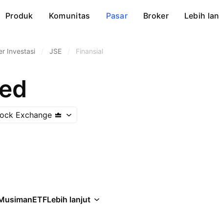
Produk
Komunitas
Pasar
Broker
Lebih lan
r Investasi
/
JSE
/
Finansial
ted
tock Exchange
Musiman
ETF
Lebih lanjut