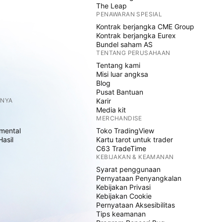
The Leap
PENAWARAN SPESIAL
Kontrak berjangka CME Group
Kontrak berjangka Eurex
Bundel saham AS
TENTANG PERUSAHAAN
Tentang kami
Misi luar angksa
Blog
Pusat Bantuan
NNYA
Karir
Media kit
MERCHANDISE
mental
Toko TradingView
Hasil
Kartu tarot untuk trader
C63 TradeTime
KEBIJAKAN & KEAMANAN
Syarat penggunaan
Pernyataan Penyangkalan
Kebijakan Privasi
Kebijakan Cookie
Pernyataan Aksesibilitas
Tips keamanan