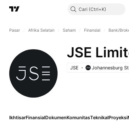
Cari
Pasar
/
Afrika Selatan
/
Saham
/
Finansial
/
Bank/Broke
JSE Limi
JSE
Johannesburg S
Ikhtisar
Finansial
Dokumen
Komunitas
Teknikal
Proyeksi