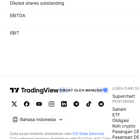
Diluted shares outstanding
EBITDA
EBIT
LEBIH DARI 
DIBUAT OLEH MANUSIA
Superchart
PENYARING
Saham
ETF
Bahasa Indonesia
Obligasi
Koin crypto
Pasangan C
Data pasar tertentu disediakan oleh
ICE Data Services
.
Pasangan D
Data referensi tertentu disediakan oleh FactSet. Hak Cipta