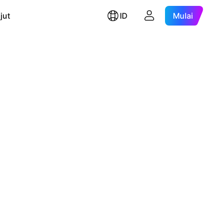
jut
ID
Mulai