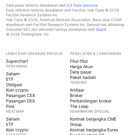
Data pasar tertentu disediakan oleh
ICE Data Services
.
Data referensi tertentu disediakan oleh FactSet. Hak Cipta © 2026
FactSet Research Systems Inc.
Hak Cipta © 2026, American Bankers Association. Basis data CUSIP
disediakan oleh FactSet Research Systems Inc. Seluruh hak dilindungi.
Dokumen SEC dan dokumen lainnya disediakan oleh
Quartr
.
© 2026 TradingView, Inc.
LEBIH DARI SEKADAR PRODUK
PERALATAN & LANGGANAN
Superchart
Fitur-fitur
PENYARING
Harga Akun
Data pasar
Saham
Paket hadiah
ETF
TRADING
Obligasi
Koin crypto
Ikhtisar
Pasangan CEX
Broker
Pasangan DEX
Perbandingan broker
Pine
The Leap
HEATMAP
PENAWARAN SPESIAL
Saham
Kontrak berjangka CME
ETF
Group
Koin crypto
Kontrak berjangka Eurex
KALENDER