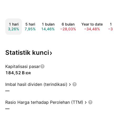
1 hari
5 hari
1 bulan
6 bulan
Year to date
1 ta
3,26%
7,95%
14,46%
−28,03%
−34,48%
−39,
Statistik
kunci
Kapitalisasi pasar
‪184,52 B‬
IDR
Imbal hasil dividen (terindikasi)
—
Rasio Harga terhadap Perolehan (TTM)
—