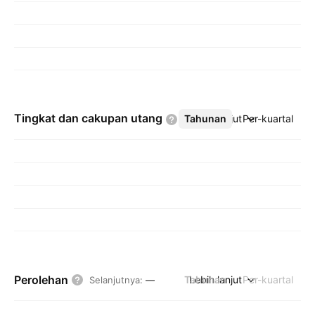
Tingkat dan cakupan
utang
Tahunan
Lebih lanjut
Per-kuartal
Perolehan
Tahunan
Lebih lanjut
Per-kuartal
Selanjutnya
:
—