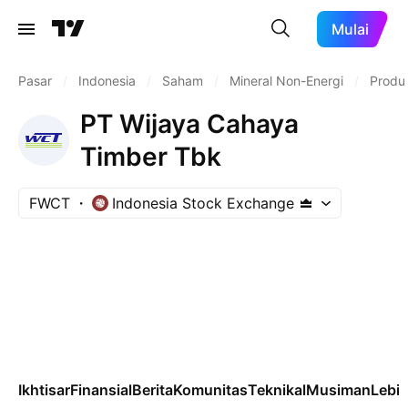
Mulai
Pasar
/
Indonesia
/
Saham
/
Mineral Non-Energi
/
Produ
PT Wijaya Cahaya
Timber Tbk
FWCT
Indonesia Stock Exchange
Ikhtisar
Finansial
Berita
Komunitas
Teknikal
Musiman
Lebih