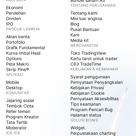
Bundel saham AS
TENTANG PERUSAHAAN
Ekonomi
Perolehan
Tentang kami
Dividen
Misi luar angksa
IPO
Blog
PRODUK LAINNYA
Pusat Bantuan
Karir
Aliran berita
Media kit
Portofolio
MERCHANDISE
Grafik Fundamental
Kurva Imbal Hasil
Toko TradingView
Options
Kartu tarot untuk trader
Peta Makro
C63 TradeTime
Skrip Pine®
KEBIJAKAN & KEAMANAN
APLIKASI
Syarat penggunaan
Mobile
Pernyataan Penyangkalan
Desktop
Kebijakan Privasi
KOMUNITAS
Kebijakan Cookie
Pernyataan Aksesibilitas
Jejaring sosial
Tips keamanan
Tembok Cinta
Program Pencari Bug
Refer teman
Halaman status
Program Kreator
SOLUSI BISNIS
Tata Tertib
Moderator
Widget
IDE-IDE
Perpustakaan charting