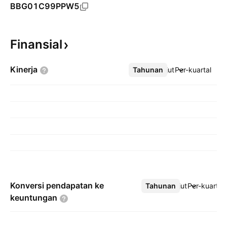
BBG01C99PPW5
Finansial
Kinerja
Tahunan
Lebih lanjut
Per-kuartal
Konversi pendapatan ke
Tahunan
Lebih lanjut
Per-kuartal
keuntungan