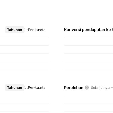
Konversi pendapatan ke
Tahunan
Lebih lanjut
Per-kuartal
Perolehan
Tahunan
Lebih lanjut
Per-kuartal
Selanjutnya
: