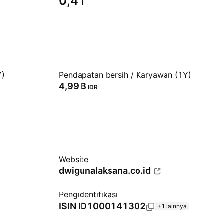
0,41
Y)
Pendapatan bersih / Karyawan (1Y)
‪4,99 B‬
IDR
Website
dwigunalaksana.co.id
Pengidentifikasi
ISIN
ID1000141302
+1 lainnya