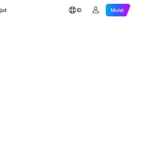
jut
ID
Mulai