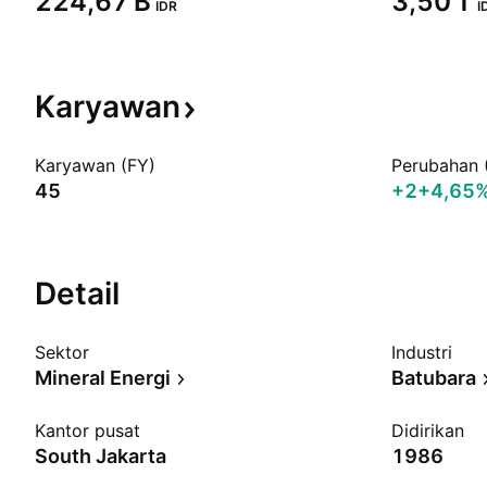
‪224,67 B‬
‪3,50 T‬
IDR
I
Karyawan
Karyawan (FY)
Perubahan 
45
+2
+4,65
Detail
Sektor
Industri
Mineral Energi
Batubara
Kantor pusat
Didirikan
South Jakarta
1986