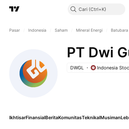
Cari
Pasar
/
Indonesia
/
Saham
/
Mineral Energi
/
Batubara
PT Dwi G
DWGL
Indonesia Sto
Ikhtisar
Finansial
Berita
Komunitas
Teknikal
Musiman
Leb