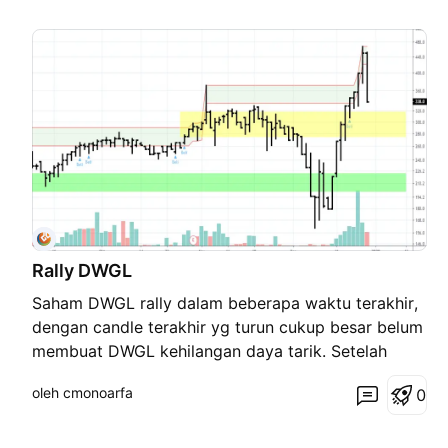
Rally DWGL
Saham DWGL rally dalam beberapa waktu terakhir,
dengan candle terakhir yg turun cukup besar belum
membuat DWGL kehilangan daya tarik. Setelah
pembahasan yang dilakukan melalui channel
oleh cmonoarfa
0
youtube StockTechnician
(https://youtube/c/StockTechnician) pada tanggal
13 Desember 2019 DWGL langsung rally dari