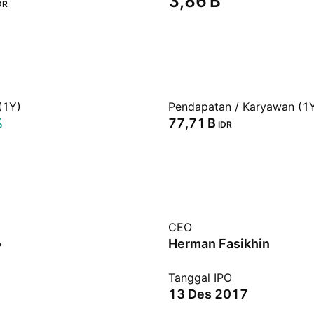
‪3,86 B‬
DR
(1Y)
Pendapatan / Karyawan (1
%
‪77,71 B‬
IDR
CEO
Herman Fasikhin
Tanggal IPO
13 Des 2017