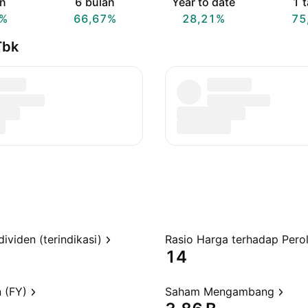
an
6 bulan
Year to date
1 
2%
66,67%
28,21%
75
Tbk
dividen (terindikasi)
14
 (FY)
Saham Mengambang