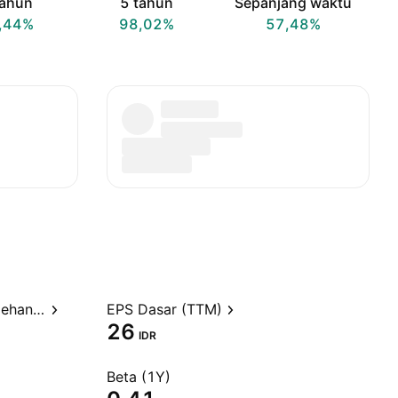
tahun
5 tahun
Sepanjang waktu
,44%
98,02%
57,48%
Rasio Harga terhadap Perolehan (TTM)
EPS Dasar (TTM)
26
IDR
Beta (1Y)