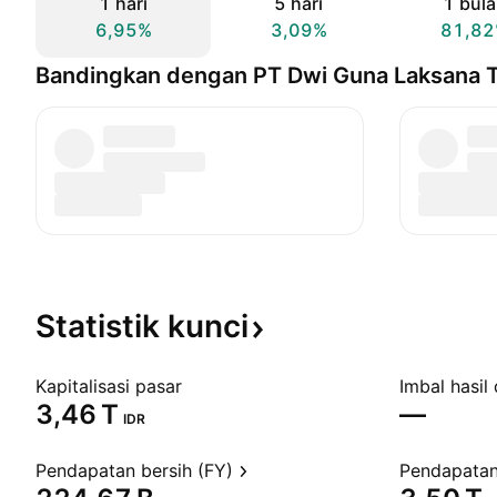
1 hari
5 hari
1 bul
6,95%
3,09%
81,8
Bandingkan dengan PT Dwi Guna Laksana 
Statistik
kunci
Kapitalisasi pasar
Imbal hasil 
‪3,46 T‬
—
IDR
Pendapatan bersih (FY)
Pendapatan