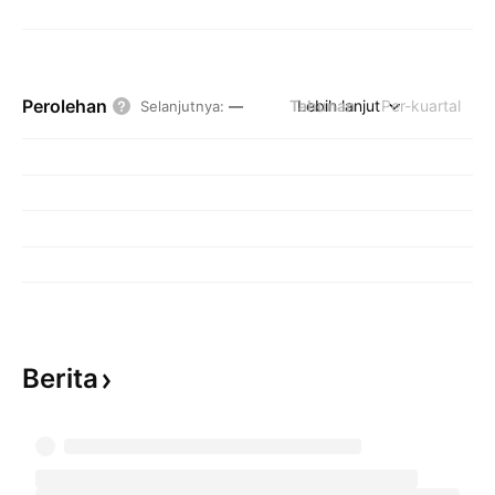
Perolehan
Tahunan
Lebih lanjut
Per-kuartal
Selanjutnya
:
—
Berita