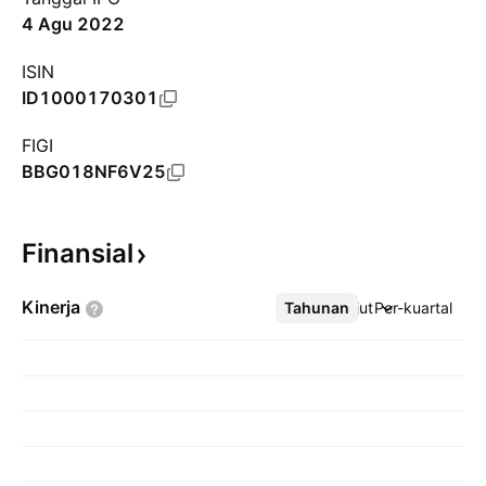
4 Agu 2022
ISIN
ID1000170301
FIGI
BBG018NF6V25
Finansial
Kinerja
Tahunan
Lebih lanjut
Per-kuartal