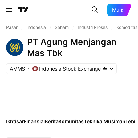
Mulai
Pasar
/
Indonesia
/
Saham
/
Industri Proses
/
Komoditas/
PT Agung Menjangan
Mas Tbk
AMMS
Indonesia Stock Exchange
Ikhtisar
Finansial
Berita
Komunitas
Teknikal
Musiman
Lebih