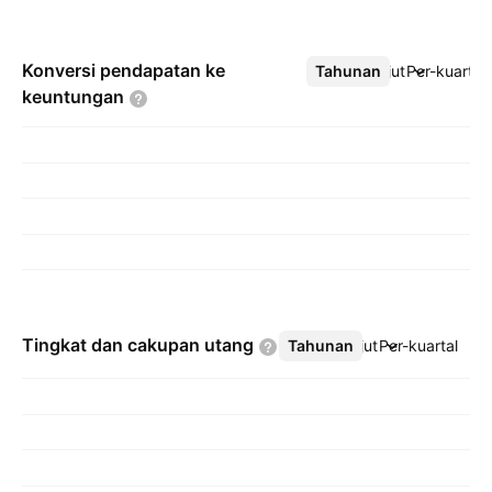
Konversi pendapatan ke
Tahunan
Lebih lanjut
Per-kuartal
keuntungan
Tingkat dan cakupan
utang
Tahunan
Lebih lanjut
Per-kuartal