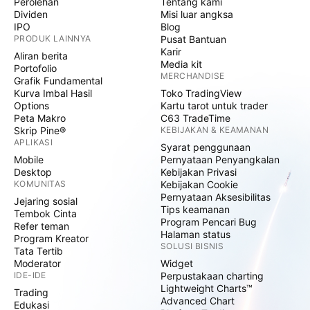
Perolehan
Tentang kami
Dividen
Misi luar angksa
IPO
Blog
PRODUK LAINNYA
Pusat Bantuan
Karir
Aliran berita
Media kit
Portofolio
MERCHANDISE
Grafik Fundamental
Kurva Imbal Hasil
Toko TradingView
Options
Kartu tarot untuk trader
Peta Makro
C63 TradeTime
Skrip Pine®
KEBIJAKAN & KEAMANAN
APLIKASI
Syarat penggunaan
Mobile
Pernyataan Penyangkalan
Desktop
Kebijakan Privasi
KOMUNITAS
Kebijakan Cookie
Pernyataan Aksesibilitas
Jejaring sosial
Tips keamanan
Tembok Cinta
Program Pencari Bug
Refer teman
Halaman status
Program Kreator
SOLUSI BISNIS
Tata Tertib
Moderator
Widget
IDE-IDE
Perpustakaan charting
Lightweight Charts™
Trading
Advanced Chart
Edukasi