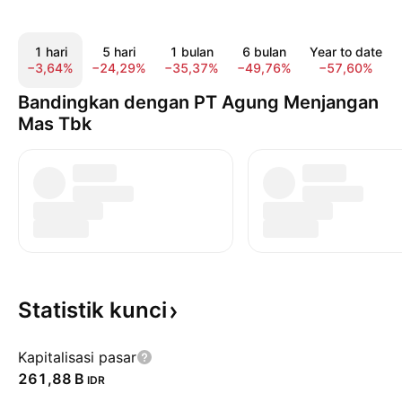
1 hari
5 hari
1 bulan
6 bulan
Year to date
−3,64%
−24,29%
−35,37%
−49,76%
−57,60%
Bandingkan dengan PT Agung Menjangan
Mas Tbk
Statistik
kunci
Kapitalisasi pasar
‪261,88 B‬
IDR