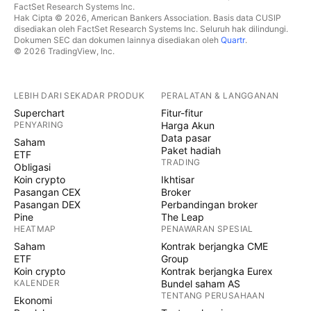
FactSet Research Systems Inc.
Hak Cipta © 2026, American Bankers Association. Basis data CUSIP
disediakan oleh FactSet Research Systems Inc. Seluruh hak dilindungi.
Dokumen SEC dan dokumen lainnya disediakan oleh
Quartr
.
© 2026 TradingView, Inc.
LEBIH DARI SEKADAR PRODUK
PERALATAN & LANGGANAN
Superchart
Fitur-fitur
PENYARING
Harga Akun
Data pasar
Saham
Paket hadiah
ETF
TRADING
Obligasi
Koin crypto
Ikhtisar
Pasangan CEX
Broker
Pasangan DEX
Perbandingan broker
Pine
The Leap
HEATMAP
PENAWARAN SPESIAL
Saham
Kontrak berjangka CME
ETF
Group
Koin crypto
Kontrak berjangka Eurex
KALENDER
Bundel saham AS
TENTANG PERUSAHAAN
Ekonomi