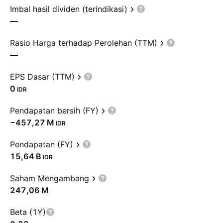
Imbal hasil dividen (terindikasi)
—
Rasio Harga terhadap Perolehan (TTM)
—
EPS Dasar (TTM)
0
IDR
Pendapatan bersih (FY)
‪−457,27 M‬
IDR
Pendapatan (FY)
‪15,64 B‬
IDR
Saham Mengambang
‪247,06 M‬
Beta (1Y)