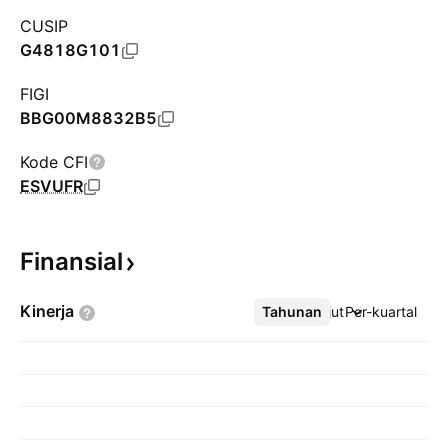
CUSIP
G4818G101
FIGI
BBG00M8832B5
Kode CFI
ESVUFR
Finansial
Kinerja
Tahunan
Lebih lanjut
Per-kuartal