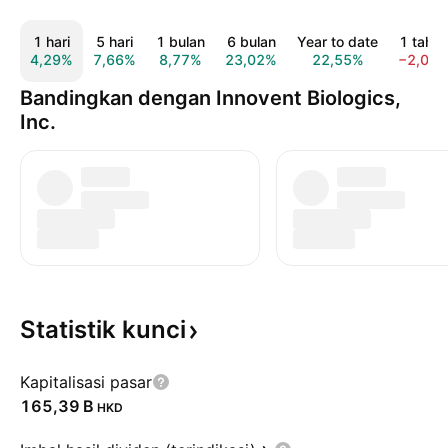
1 hari
5 hari
1 bulan
6 bulan
Year to date
1 tahu
4,29%
7,66%
8,77%
23,02%
22,55%
−2,07
Bandingkan dengan Innovent Biologics,
Inc.
Statistik
kunci
Kapitalisasi pasar
‪165,39 B‬
HKD