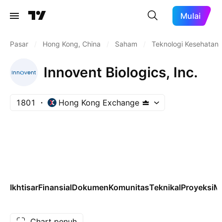
Mulai
Pasar
/
Hong Kong, China
/
Saham
/
Teknologi Kesehatan
Innovent Biologics, Inc.
1801
Hong Kong Exchange
Ikhtisar
Finansial
Dokumen
Komunitas
Teknikal
Proyeksi
M
Chart penuh