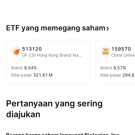
ETF yang memegang
saham
513120
159570
GF CSI Hong Kong Brand Name Drug Exchange Traded Fund Units
Bobot
9,54%
Bobot
9,57%
Nilai pasar
‪321,61 M‬
Nilai pasar
‪294,8
Pertanyaan yang sering
diajukan