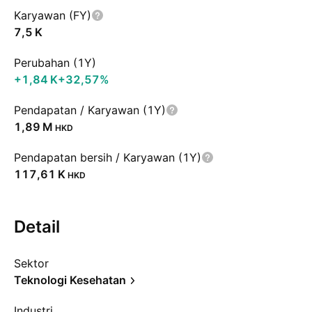
Karyawan (FY)
‪7,5 K‬
Perubahan (1Y)
‪+1,84 K‬
+32,57%
Pendapatan / Karyawan (1Y)
‪1,89 M‬
HKD
Pendapatan bersih / Karyawan (1Y)
‪117,61 K‬
HKD
Detail
Sektor
Teknologi Kesehatan
Industri