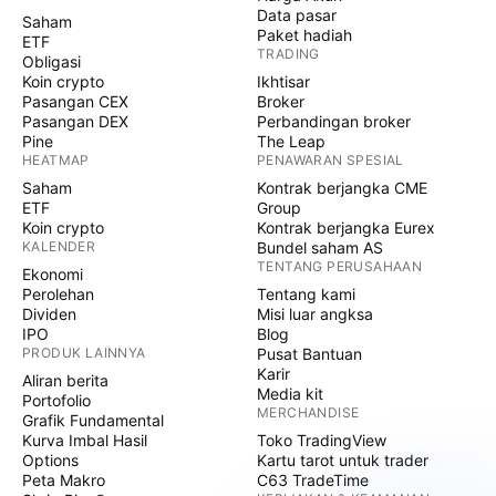
Data pasar
Saham
Paket hadiah
ETF
TRADING
Obligasi
Koin crypto
Ikhtisar
Pasangan CEX
Broker
Pasangan DEX
Perbandingan broker
Pine
The Leap
HEATMAP
PENAWARAN SPESIAL
Saham
Kontrak berjangka CME
ETF
Group
Koin crypto
Kontrak berjangka Eurex
KALENDER
Bundel saham AS
TENTANG PERUSAHAAN
Ekonomi
Perolehan
Tentang kami
Dividen
Misi luar angksa
IPO
Blog
PRODUK LAINNYA
Pusat Bantuan
Karir
Aliran berita
Media kit
Portofolio
MERCHANDISE
Grafik Fundamental
Kurva Imbal Hasil
Toko TradingView
Options
Kartu tarot untuk trader
Peta Makro
C63 TradeTime