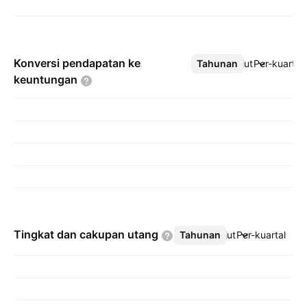
Konversi pendapatan ke
Tahunan
Lebih lanjut
Per-kuartal
keuntungan
Tingkat dan cakupan
utang
Tahunan
Lebih lanjut
Per-kuartal