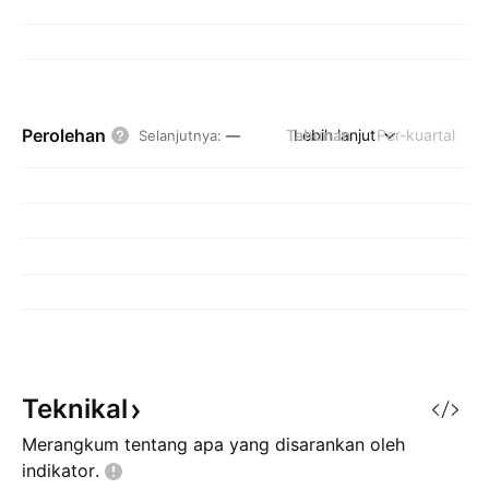
Perolehan
Tahunan
Lebih lanjut
Per-kuartal
Selanjutnya
:
—
Teknikal
Merangkum tentang apa yang disarankan oleh
indikator.