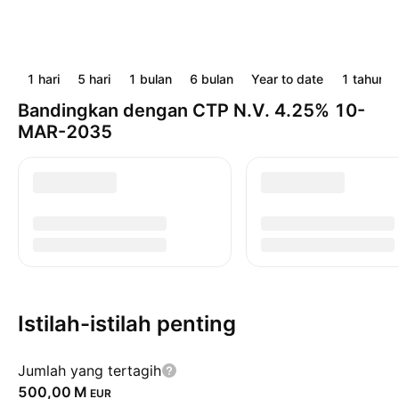
1 hari
5 hari
1 bulan
6 bulan
Year to date
1 tahun
Bandingkan dengan CTP N.V. 4.25% 10-
MAR-2035
Istilah-istilah penting
Jumlah yang tertagih
‪500,00 M‬
EUR