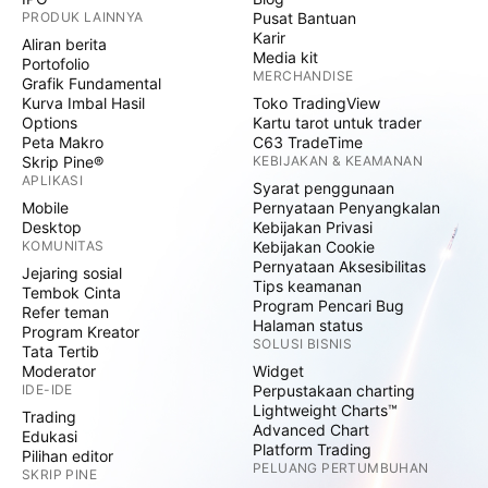
PRODUK LAINNYA
Pusat Bantuan
Karir
Aliran berita
Media kit
Portofolio
MERCHANDISE
Grafik Fundamental
Kurva Imbal Hasil
Toko TradingView
Options
Kartu tarot untuk trader
Peta Makro
C63 TradeTime
Skrip Pine®
KEBIJAKAN & KEAMANAN
APLIKASI
Syarat penggunaan
Mobile
Pernyataan Penyangkalan
Desktop
Kebijakan Privasi
KOMUNITAS
Kebijakan Cookie
Pernyataan Aksesibilitas
Jejaring sosial
Tips keamanan
Tembok Cinta
Program Pencari Bug
Refer teman
Halaman status
Program Kreator
SOLUSI BISNIS
Tata Tertib
Moderator
Widget
IDE-IDE
Perpustakaan charting
Lightweight Charts™
Trading
Advanced Chart
Edukasi
Platform Trading
Pilihan editor
PELUANG PERTUMBUHAN
SKRIP PINE