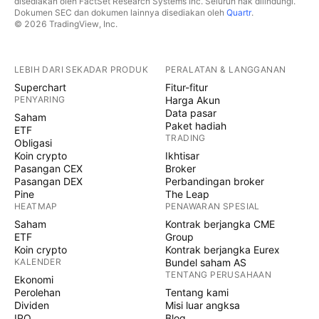
disediakan oleh FactSet Research Systems Inc. Seluruh hak dilindungi.
Dokumen SEC dan dokumen lainnya disediakan oleh
Quartr
.
© 2026 TradingView, Inc.
LEBIH DARI SEKADAR PRODUK
PERALATAN & LANGGANAN
Superchart
Fitur-fitur
PENYARING
Harga Akun
Data pasar
Saham
Paket hadiah
ETF
TRADING
Obligasi
Koin crypto
Ikhtisar
Pasangan CEX
Broker
Pasangan DEX
Perbandingan broker
Pine
The Leap
HEATMAP
PENAWARAN SPESIAL
Saham
Kontrak berjangka CME
ETF
Group
Koin crypto
Kontrak berjangka Eurex
KALENDER
Bundel saham AS
TENTANG PERUSAHAAN
Ekonomi
Perolehan
Tentang kami
Dividen
Misi luar angksa
IPO
Blog