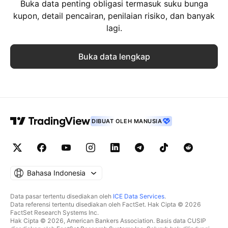
Buka data penting obligasi termasuk suku bunga
kupon, detail pencairan, penilaian risiko, dan banyak
lagi.
Buka data lengkap
DIBUAT OLEH MANUSIA
Bahasa Indonesia
Data pasar tertentu disediakan oleh
ICE Data Services
.
Data referensi tertentu disediakan oleh FactSet. Hak Cipta © 2026
FactSet Research Systems Inc.
Hak Cipta © 2026, American Bankers Association. Basis data CUSIP