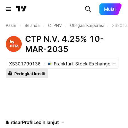
Mulai
Pasar
/
Belanda
/
CTPNV
/
Obligasi Korporasi
/
XS3017
CTP N.V. 4.25% 10-
MAR-2035
XS301799136
Frankfurt Stock Exchange
Peringkat kredit
Ikhtisar
Profil
Lebih lanjut