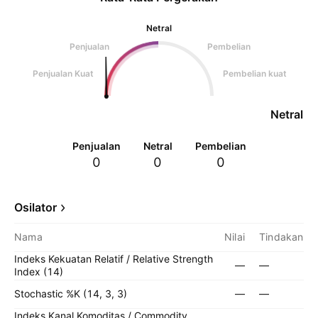
Netral
Penjualan
Pembelian
Penjualan Kuat
Pembelian kuat
Netral
Penjualan
Netral
Pembelian
0
0
0
Osilator
Nama
Nilai
Tindakan
Indeks Kekuatan Relatif / Relative Strength
—
—
Index (14)
Stochastic %K (14, 3, 3)
—
—
Indeks Kanal Komoditas / Commodity