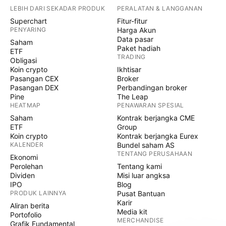
LEBIH DARI SEKADAR PRODUK
PERALATAN & LANGGANAN
Superchart
Fitur-fitur
PENYARING
Harga Akun
Data pasar
Saham
Paket hadiah
ETF
TRADING
Obligasi
Koin crypto
Ikhtisar
Pasangan CEX
Broker
Pasangan DEX
Perbandingan broker
Pine
The Leap
HEATMAP
PENAWARAN SPESIAL
Saham
Kontrak berjangka CME
ETF
Group
Koin crypto
Kontrak berjangka Eurex
KALENDER
Bundel saham AS
TENTANG PERUSAHAAN
Ekonomi
Perolehan
Tentang kami
Dividen
Misi luar angksa
IPO
Blog
PRODUK LAINNYA
Pusat Bantuan
Karir
Aliran berita
Media kit
Portofolio
MERCHANDISE
Grafik Fundamental