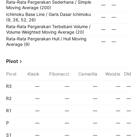
Rata-Rata Pergerakan Sederhana / Simple
—
—
Moving Average (200)
Ichimoku Base Line / Garis Dasar Ichimoku
—
—
(9, 26, 52, 26)
Rata-Rata Pergerakan Terbebani Volume /
—
—
Volume Weighted Moving Average (20)
Rata-Rata Pergerakan Hull / Hull Moving
—
—
Average (9)
Pivot
Pivot
Klasik
Fibonacci
Camarilla
Woodie
DM
R3
—
—
—
—
—
R2
—
—
—
—
—
R1
—
—
—
—
—
P
—
—
—
—
—
S1
—
—
—
—
—