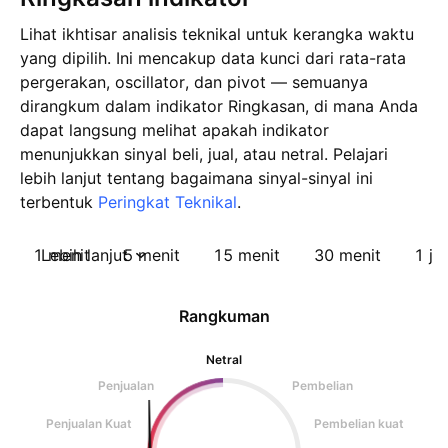
Lihat ikhtisar analisis teknikal untuk kerangka waktu
yang dipilih. Ini mencakup data kunci dari rata-rata
pergerakan, oscillator, dan pivot — semuanya
dirangkum dalam indikator Ringkasan, di mana Anda
dapat langsung melihat apakah indikator
menunjukkan sinyal beli, jual, atau netral. Pelajari
lebih lanjut tentang bagaimana sinyal-sinyal ini
terbentuk
Peringkat Teknikal
.
1 menit
Lebih lanjut
5 menit
15 menit
30 menit
1 ja
Rangkuman
Netral
Penjualan
Pembelian
Penjualan Kuat
Pembelian kuat