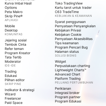
Kurva Imbal Hasil
Toko TradingView
Options
Kartu tarot untuk trader
Peta Makro
C63 TradeTime
Skrip Pine®
KEBIJAKAN & KEAMANAN
APLIKASI
Syarat penggunaan
Mobile
Pernyataan Penyangkalan
Desktop
Kebijakan Privasi
KOMUNITAS
Kebijakan Cookie
Pernyataan Aksesibilitas
Jejaring sosial
Tips keamanan
Tembok Cinta
Program Pencari Bug
Refer teman
Halaman status
Program Kreator
SOLUSI BISNIS
Tata Tertib
Moderator
Widget
IDE-IDE
Perpustakaan charting
Lightweight Charts™
Trading
Advanced Chart
Edukasi
Platform Trading
Pilihan editor
PELUANG PERTUMBUHAN
SKRIP PINE
Periklanan
Indikator & strategi
Integrasi broker
Wizard
Program partner
Freelancer
Program Edukasi
Paid Space