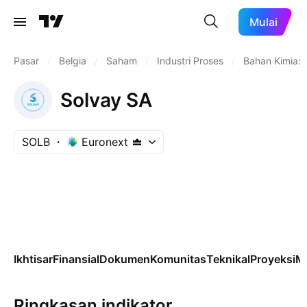
Mulai
Pasar
/
Belgia
/
Saham
/
Industri Proses
/
Bahan Kimia: 
Solvay SA
SOLB
Euronext
Ikhtisar
Finansial
Dokumen
Komunitas
Teknikal
Proyeksi
M
Ringkasan indikator