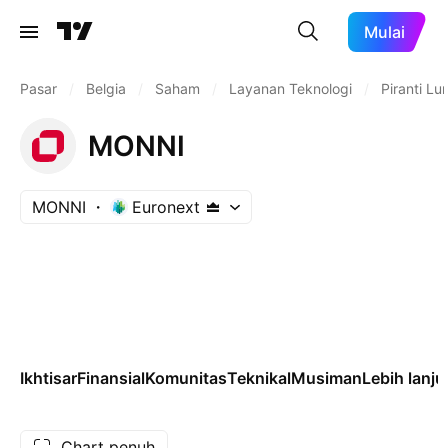
Mulai
Pasar
/
Belgia
/
Saham
/
Layanan Teknologi
/
Piranti L
MONNI
MONNI
Euronext
Ikhtisar
Finansial
Komunitas
Teknikal
Musiman
Lebih lanju
Chart penuh