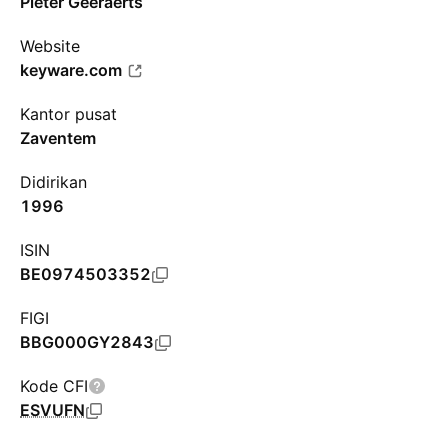
Pieter Geeraerts
Website
keyware.com
Kantor pusat
Zaventem
Didirikan
1996
ISIN
BE0974503352
FIGI
BBG000GY2843
Kode CFI
ESVUFN