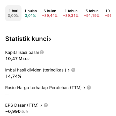
1 hari
1 bulan
6 bulan
1 tahun
5 tahun
10 ta
0,00%
3,01%
−89,44%
−89,31%
−91,19%
−95,
Statistik
kunci
Kapitalisasi pasar
‪10,47 M‬
EUR
Imbal hasil dividen (terindikasi)
14,74%
Rasio Harga terhadap Perolehan (TTM)
—
EPS Dasar (TTM)
−0,990
EUR