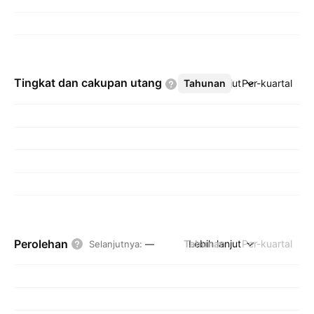
Tingkat dan cakupan
utang
Tahunan
Lebih lanjut
Per-kuartal
Perolehan
Tahunan
Lebih lanjut
Per-kuartal
Selanjutnya
:
—