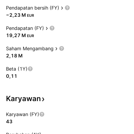
Pendapatan bersih (FY)
‪−2,23 M‬
EUR
Pendapatan (FY)
‪19,27 M‬
EUR
Saham Mengambang
‪2,18 M‬
Beta (1Y)
0,11
Karyawan
Karyawan (FY)
43