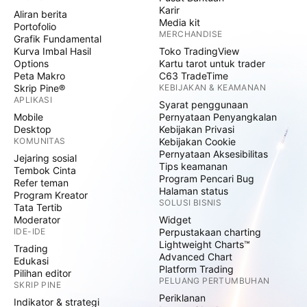
Karir
Aliran berita
Media kit
Portofolio
MERCHANDISE
Grafik Fundamental
Kurva Imbal Hasil
Toko TradingView
Options
Kartu tarot untuk trader
Peta Makro
C63 TradeTime
Skrip Pine®
KEBIJAKAN & KEAMANAN
APLIKASI
Syarat penggunaan
Mobile
Pernyataan Penyangkalan
Desktop
Kebijakan Privasi
KOMUNITAS
Kebijakan Cookie
Pernyataan Aksesibilitas
Jejaring sosial
Tips keamanan
Tembok Cinta
Program Pencari Bug
Refer teman
Halaman status
Program Kreator
SOLUSI BISNIS
Tata Tertib
Moderator
Widget
IDE-IDE
Perpustakaan charting
Lightweight Charts™
Trading
Advanced Chart
Edukasi
Platform Trading
Pilihan editor
PELUANG PERTUMBUHAN
SKRIP PINE
Periklanan
Indikator & strategi