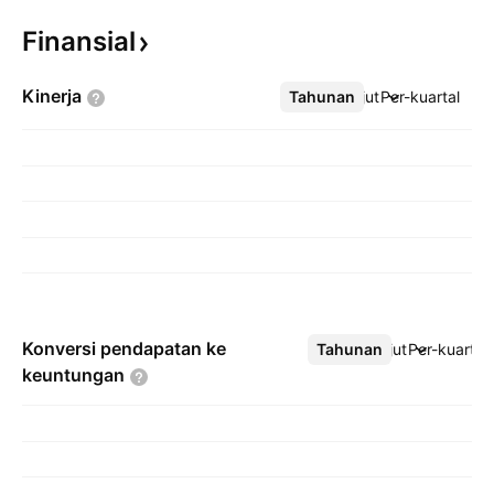
Finansial
Kinerja
Tahunan
Lebih lanjut
Per-kuartal
Konversi pendapatan ke
Tahunan
Lebih lanjut
Per-kuartal
keuntungan