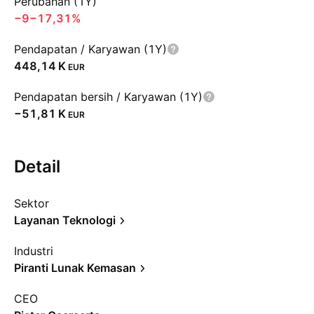
Perubahan (1Y)
−9
−17,31%
Pendapatan / Karyawan (1Y)
‪448,14 K‬
EUR
Pendapatan bersih / Karyawan (1Y)
‪−51,81 K‬
EUR
Detail
Sektor
Layanan Teknologi
Industri
Piranti Lunak Kemasan
CEO