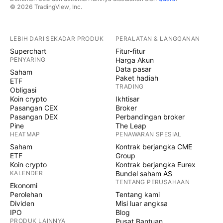
© 2026 TradingView, Inc.
LEBIH DARI SEKADAR PRODUK
PERALATAN & LANGGANAN
Superchart
Fitur-fitur
PENYARING
Harga Akun
Data pasar
Saham
Paket hadiah
ETF
TRADING
Obligasi
Koin crypto
Ikhtisar
Pasangan CEX
Broker
Pasangan DEX
Perbandingan broker
Pine
The Leap
HEATMAP
PENAWARAN SPESIAL
Saham
Kontrak berjangka CME
ETF
Group
Koin crypto
Kontrak berjangka Eurex
KALENDER
Bundel saham AS
TENTANG PERUSAHAAN
Ekonomi
Perolehan
Tentang kami
Dividen
Misi luar angksa
IPO
Blog
PRODUK LAINNYA
Pusat Bantuan