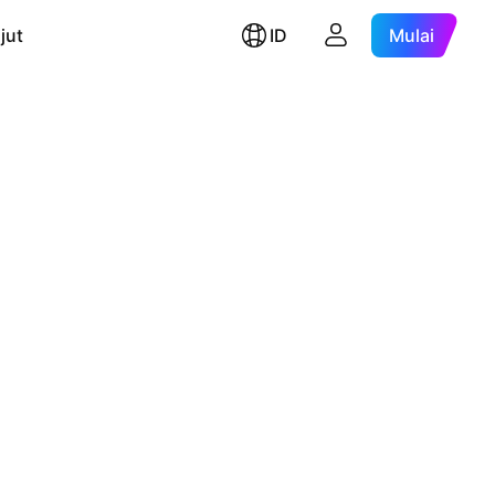
jut
ID
Mulai