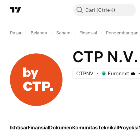
Cari
Pasar
/
Belanda
/
Saham
/
Finansial
/
Pengembangan R
CTP N.V.
CTPNV
Euronext
Ikhtisar
Finansial
Dokumen
Komunitas
Teknikal
Proyeksi