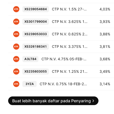
CTP N.V. 1.5% 27-SEP-2031
4,03%
XS239054684
CTP N.V. 3.625% 10-MAR-2031
3,93%
XS301799004
CTP N.V. 0.625% 27-SEP-2026
3,88%
XS239053033
CTP N.V. 3.375% 19-JUL-2030
3,81%
XS326186341
CTP N.V. 4.75% 05-FEB-2030
3,68%
A3LT84
CTP N.V. 1.25% 21-JUN-2029
3,49%
XS235603055
CTP N.V. 0.75% 18-FEB-2027
3,14%
3YZA
Buat lebih banyak daftar pada Penyaring