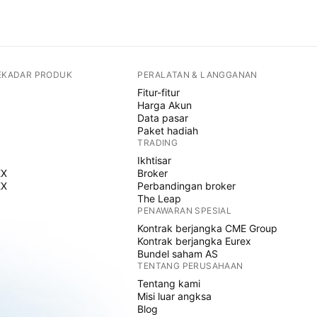
SEKADAR PRODUK
PERALATAN & LANGGANAN
Fitur-fitur
Harga Akun
Data pasar
Paket hadiah
TRADING
Ikhtisar
EX
Broker
EX
Perbandingan broker
The Leap
PENAWARAN SPESIAL
Kontrak berjangka CME Group
Kontrak berjangka Eurex
Bundel saham AS
TENTANG PERUSAHAAN
Tentang kami
Misi luar angksa
Blog