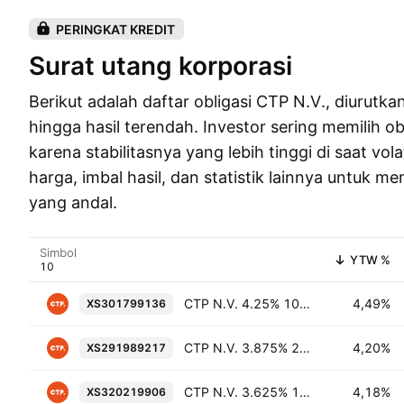
PERINGKAT KREDIT
Surat utang korporasi
Berikut adalah daftar obligasi CTP N.V., diurutkan
hingga hasil terendah. Investor sering memilih o
karena stabilitasnya yang lebih tinggi di saat volat
harga, imbal hasil, dan statistik lainnya untuk m
yang andal.
Simbol
YTW %
CTP N.V. 4.25% 10-MAR-2035
4,49%
XS301799136
CTP N.V. 3.875% 21-NOV-2032
4,20%
XS291989217
CTP N.V. 3.625% 13-APR-2032
4,18%
XS320219906