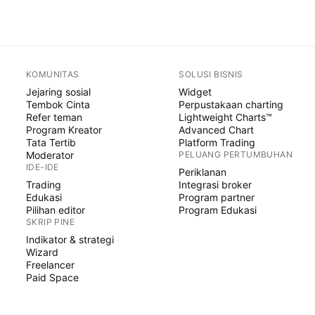
KOMUNITAS
SOLUSI BISNIS
Jejaring sosial
Widget
Tembok Cinta
Perpustakaan charting
Refer teman
Lightweight Charts™
Program Kreator
Advanced Chart
Tata Tertib
Platform Trading
Moderator
PELUANG PERTUMBUHAN
IDE-IDE
Periklanan
Trading
Integrasi broker
Edukasi
Program partner
Pilihan editor
Program Edukasi
SKRIP PINE
Indikator & strategi
Wizard
Freelancer
Paid Space