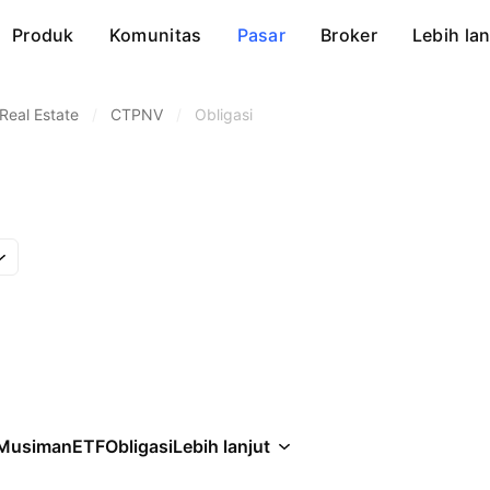
Produk
Komunitas
Pasar
Broker
Lebih lan
eal Estate
/
CTPNV
/
Obligasi
Musiman
ETF
Obligasi
Lebih lanjut