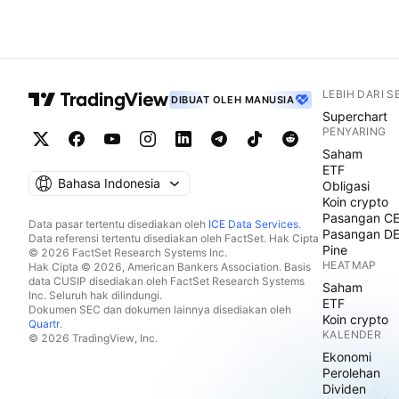
LEBIH DARI 
DIBUAT OLEH MANUSIA
Superchart
PENYARING
Saham
ETF
Bahasa Indonesia
Obligasi
Koin crypto
Pasangan C
Data pasar tertentu disediakan oleh
ICE Data Services
.
Pasangan D
Data referensi tertentu disediakan oleh FactSet. Hak Cipta
Pine
© 2026 FactSet Research Systems Inc.
HEATMAP
Hak Cipta © 2026, American Bankers Association. Basis
data CUSIP disediakan oleh FactSet Research Systems
Saham
Inc. Seluruh hak dilindungi.
ETF
Dokumen SEC dan dokumen lainnya disediakan oleh
Koin crypto
Quartr
.
KALENDER
© 2026 TradingView, Inc.
Ekonomi
Perolehan
Dividen