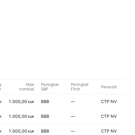
g
Nilai
Peringkat
Peringkat
Penerbit
r
nominal
S&P
Fitch
1.000,00
BBB
—
CTP NV
R
EUR
1.000,00
BBB
—
CTP NV
R
EUR
1.000,00
BBB
—
CTP NV
R
EUR