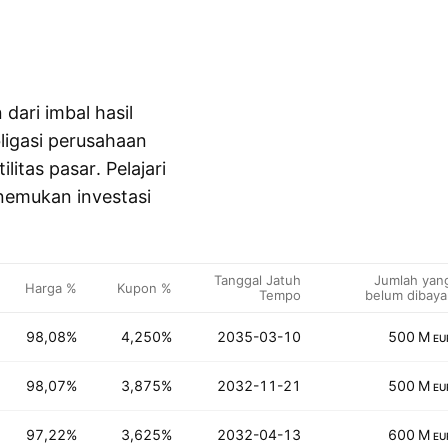
 dari imbal hasil
bligasi perusahaan
ilitas pasar. Pelajari
enemukan investasi
Tanggal Jatuh
Jumlah yan
Harga %
Kupon %
Tempo
belum dibaya
98,08%
4,250%
2035-03-10
500 M
EU
98,07%
3,875%
2032-11-21
500 M
EU
97,22%
3,625%
2032-04-13
600 M
EU