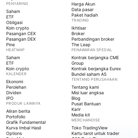
PENYARING
Harga Akun
Data pasar
Saham
Paket hadiah
ETF
TRADING
Obligasi
Koin crypto
Ikhtisar
Pasangan CEX
Broker
Pasangan DEX
Perbandingan broker
Pine
The Leap
HEATMAP
PENAWARAN SPESIAL
Saham
Kontrak berjangka CME
ETF
Group
Koin crypto
Kontrak berjangka Eurex
KALENDER
Bundel saham AS
TENTANG PERUSAHAAN
Ekonomi
Perolehan
Tentang kami
Dividen
Misi luar angksa
IPO
Blog
PRODUK LAINNYA
Pusat Bantuan
Karir
Aliran berita
Media kit
Portofolio
MERCHANDISE
Grafik Fundamental
Kurva Imbal Hasil
Toko TradingView
Options
Kartu tarot untuk trader