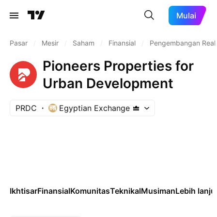
Mulai
Pasar
/
Mesir
/
Saham
/
Finansial
/
Pengembangan Real 
Pioneers Properties for
Urban Development
PRDC
Egyptian Exchange
Ikhtisar
Finansial
Komunitas
Teknikal
Musiman
Lebih lanju