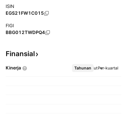
ISIN
EGS21FW1C015
FIGI
BBG012TWDPQ4
Finansial
Kinerja
Tahunan
Lebih lanjut
Per-kuartal