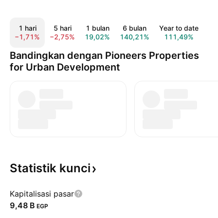
1 hari
5 hari
1 bulan
6 bulan
Year to date
1 
−1,71%
−2,75%
19,02%
140,21%
111,49%
16
Bandingkan dengan Pioneers Properties
for Urban Development
Statistik
kunci
Kapitalisasi pasar
‪9,48 B‬
EGP