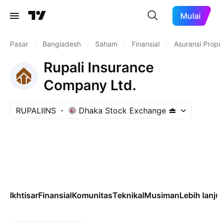
Mulai
Pasar
/
Bangladesh
/
Saham
/
Finansial
/
Asuransi Prope
Rupali Insurance
Company Ltd.
RUPALIINS
Dhaka Stock Exchange
Ikhtisar
Finansial
Komunitas
Teknikal
Musiman
Lebih lanju