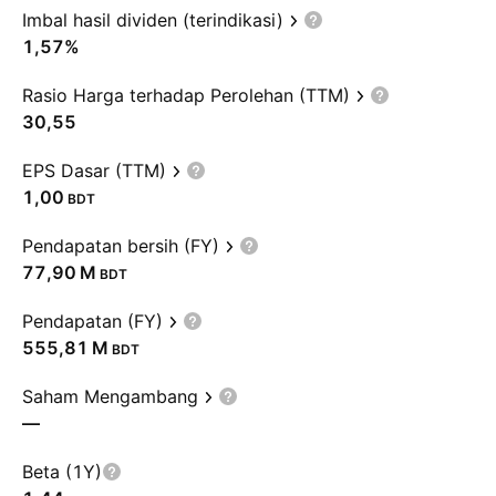
Imbal hasil dividen (terindikasi)
1,57%
Rasio Harga terhadap Perolehan (TTM)
30,55
EPS Dasar (TTM)
1,00
BDT
Pendapatan bersih (FY)
‪77,90 M‬
BDT
Pendapatan (FY)
‪555,81 M‬
BDT
Saham Mengambang
—
Beta (1Y)