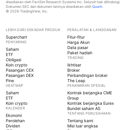
disediakan oleh FactSet Research Systems Inc. Seluruh hak dilindungi.
Dokumen SEC dan dokumen lainnya disediakan oleh
Quartr
.
© 2026 TradingView, Inc.
LEBIH DARI SEKADAR PRODUK
PERALATAN & LANGGANAN
Superchart
Fitur-fitur
PENYARING
Harga Akun
Data pasar
Saham
Paket hadiah
ETF
TRADING
Obligasi
Koin crypto
Ikhtisar
Pasangan CEX
Broker
Pasangan DEX
Perbandingan broker
Pine
The Leap
HEATMAP
PENAWARAN SPESIAL
Saham
Kontrak berjangka CME
ETF
Group
Koin crypto
Kontrak berjangka Eurex
KALENDER
Bundel saham AS
TENTANG PERUSAHAAN
Ekonomi
Perolehan
Tentang kami
Dividen
Misi luar angksa