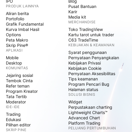
IPO
Blog
PRODUK LAINNYA
Pusat Bantuan
Karir
Aliran berita
Media kit
Portofolio
MERCHANDISE
Grafik Fundamental
Kurva Imbal Hasil
Toko TradingView
Options
Kartu tarot untuk trader
Peta Makro
C63 TradeTime
Skrip Pine®
KEBIJAKAN & KEAMANAN
APLIKASI
Syarat penggunaan
Mobile
Pernyataan Penyangkalan
Desktop
Kebijakan Privasi
KOMUNITAS
Kebijakan Cookie
Pernyataan Aksesibilitas
Jejaring sosial
Tips keamanan
Tembok Cinta
Program Pencari Bug
Refer teman
Halaman status
Program Kreator
SOLUSI BISNIS
Tata Tertib
Moderator
Widget
IDE-IDE
Perpustakaan charting
Lightweight Charts™
Trading
Advanced Chart
Edukasi
Platform Trading
Pilihan editor
PELUANG PERTUMBUHAN
SKRIP PINE