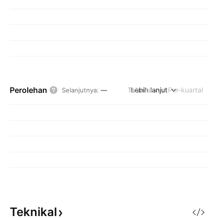
Perolehan
Tahunan
Lebih lanjut
Per-kuartal
Selanjutnya
:
—
Teknikal