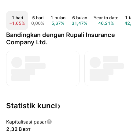
1 hari
5 hari
1 bulan
6 bulan
Year to date
1 tah
−1,65%
0,00%
5,67%
31,47%
46,21%
42,2
Bandingkan dengan Rupali Insurance
Company Ltd.
Statistik
kunci
Kapitalisasi pasar
‪2,32 B‬
BDT