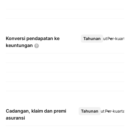
Konversi pendapatan ke
Tahunan
Lebih lanjut
Per-kuartal
keuntungan
Cadangan, klaim dan premi
Tahunan
Lebih lanjut
Per-kuartal
asuransi