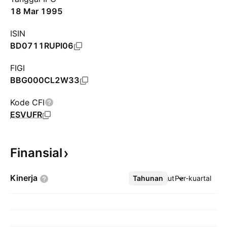
18 Mar 1995
ISIN
BD0711RUPI06
FIGI
BBG000CL2W33
Kode CFI
ESVUFR
Finansial
Kinerja
Tahunan
Lebih lanjut
Per-kuartal