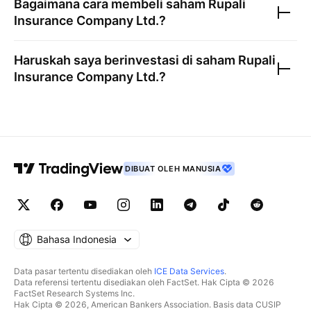
Bagaimana cara membeli saham
Rupali
Insurance Company Ltd.
?
Haruskah saya berinvestasi di saham
Rupali
Insurance Company Ltd.
?
DIBUAT OLEH MANUSIA
Bahasa Indonesia
Data pasar tertentu disediakan oleh
ICE Data Services
.
Data referensi tertentu disediakan oleh FactSet. Hak Cipta © 2026
FactSet Research Systems Inc.
Hak Cipta © 2026, American Bankers Association. Basis data CUSIP