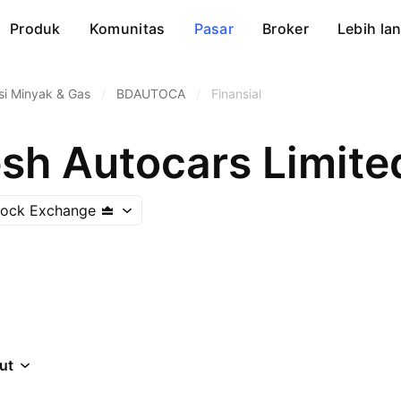
Produk
Komunitas
Pasar
Broker
Lebih lan
si Minyak & Gas
/
BDAUTOCA
/
Finansial
sh Autocars Limite
tock Exchange
jut