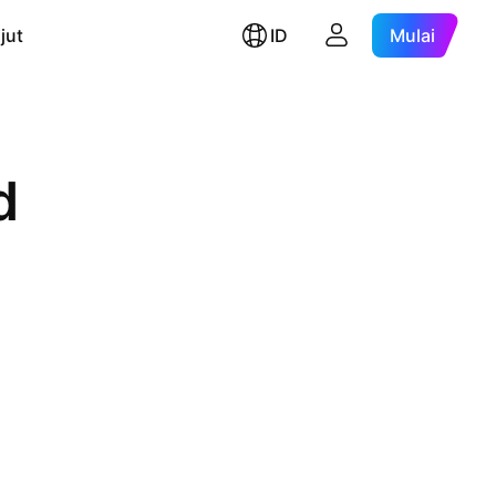
jut
ID
Mulai
d