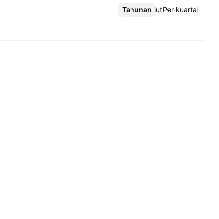
Tahunan
Lebih lanjut
Per-kuartal