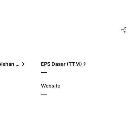
Rasio Harga terhadap Perolehan (TTM)
EPS Dasar (TTM)
—
Website
—