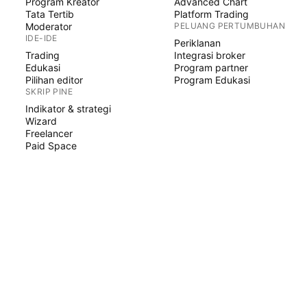
Program Kreator
Advanced Chart
Tata Tertib
Platform Trading
Moderator
PELUANG PERTUMBUHAN
IDE-IDE
Periklanan
Trading
Integrasi broker
Edukasi
Program partner
Pilihan editor
Program Edukasi
SKRIP PINE
Indikator & strategi
Wizard
Freelancer
Paid Space