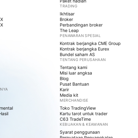
Paket hadiah
TRADING
Ikhtisar
EX
Broker
EX
Perbandingan broker
The Leap
PENAWARAN SPESIAL
Kontrak berjangka CME Group
Kontrak berjangka Eurex
Bundel saham AS
TENTANG PERUSAHAAN
Tentang kami
Misi luar angksa
Blog
Pusat Bantuan
NNYA
Karir
Media kit
MERCHANDISE
mental
Toko TradingView
Hasil
Kartu tarot untuk trader
C63 TradeTime
KEBIJAKAN & KEAMANAN
Syarat penggunaan
Pernyataan Penyangkalan