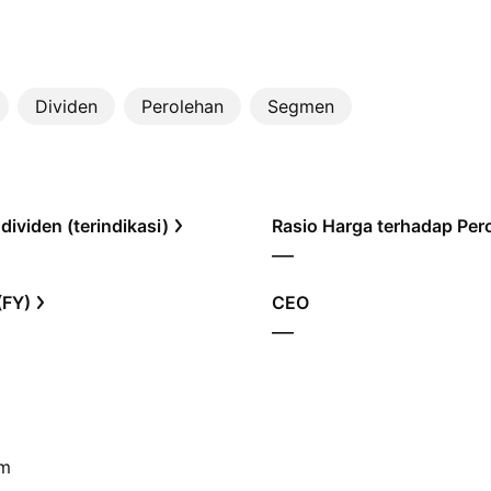
Dividen
Perolehan
Segmen
 dividen (terindikasi)
—
(FY)
CEO
—
am