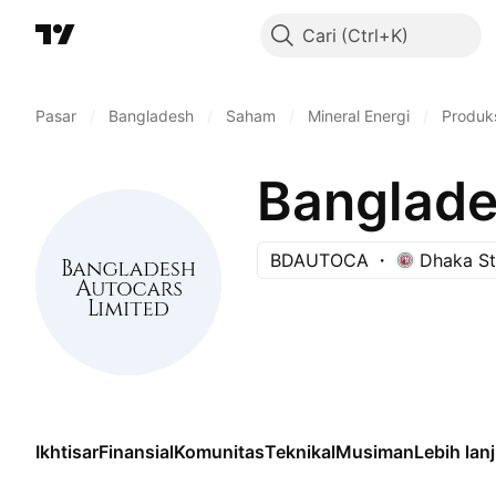
Cari
Pasar
/
Bangladesh
/
Saham
/
Mineral Energi
/
Produk
Banglade
BDAUTOCA
Dhaka S
Ikhtisar
Finansial
Komunitas
Teknikal
Musiman
Lebih lan