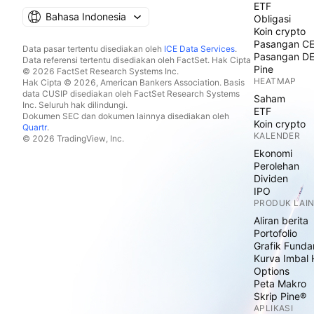
ETF
Bahasa Indonesia
Obligasi
Koin crypto
Pasangan C
Data pasar tertentu disediakan oleh
ICE Data Services
.
Pasangan D
Data referensi tertentu disediakan oleh FactSet. Hak Cipta
Pine
© 2026 FactSet Research Systems Inc.
HEATMAP
Hak Cipta © 2026, American Bankers Association. Basis
data CUSIP disediakan oleh FactSet Research Systems
Saham
Inc. Seluruh hak dilindungi.
ETF
Dokumen SEC dan dokumen lainnya disediakan oleh
Koin crypto
Quartr
.
KALENDER
© 2026 TradingView, Inc.
Ekonomi
Perolehan
Dividen
IPO
PRODUK LAI
Aliran berita
Portofolio
Grafik Funda
Kurva Imbal 
Options
Peta Makro
Skrip Pine®
APLIKASI