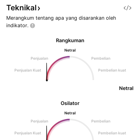
bawah garis biru artinya buy)
Teknikal
Harga Merah = Harga SL Harga
Merangkum tentang apa yang disarankan oleh
indikator.
Rangkuman
Netral
Penjualan
Pembelian
Penjualan Kuat
Pembelian kuat
Netral
Osilator
Netral
Penjualan
Pembelian
Penjualan Kuat
Pembelian kuat