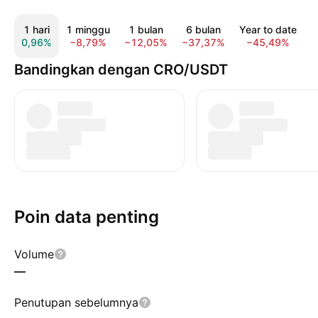
1 hari
1 minggu
1 bulan
6 bulan
Year to date
0,96%
−8,79%
−12,05%
−37,37%
−45,49%
−
Bandingkan dengan CRO/USDT
Poin data penting
Volume
—
Penutupan sebelumnya