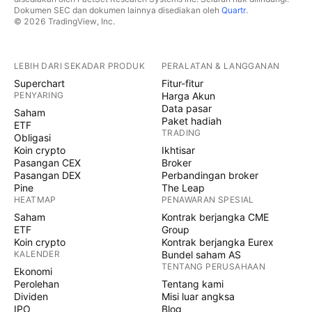
Dokumen SEC dan dokumen lainnya disediakan oleh
Quartr
.
© 2026 TradingView, Inc.
LEBIH DARI SEKADAR PRODUK
PERALATAN & LANGGANAN
Superchart
Fitur-fitur
PENYARING
Harga Akun
Data pasar
Saham
Paket hadiah
ETF
TRADING
Obligasi
Koin crypto
Ikhtisar
Pasangan CEX
Broker
Pasangan DEX
Perbandingan broker
Pine
The Leap
HEATMAP
PENAWARAN SPESIAL
Saham
Kontrak berjangka CME
ETF
Group
Koin crypto
Kontrak berjangka Eurex
KALENDER
Bundel saham AS
TENTANG PERUSAHAAN
Ekonomi
Perolehan
Tentang kami
Dividen
Misi luar angksa
IPO
Blog