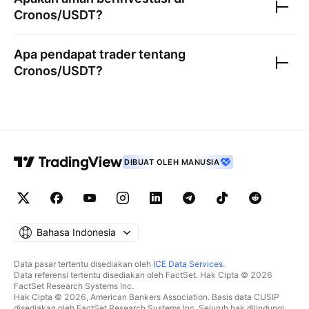
Cronos/USDT
?
Apa pendapat trader tentang
Cronos/USDT
?
DIBUAT OLEH MANUSIA
Bahasa Indonesia
Data pasar tertentu disediakan oleh
ICE Data Services
.
Data referensi tertentu disediakan oleh FactSet. Hak Cipta © 2026
FactSet Research Systems Inc.
Hak Cipta © 2026, American Bankers Association. Basis data CUSIP
disediakan oleh FactSet Research Systems Inc. Seluruh hak dilindungi.