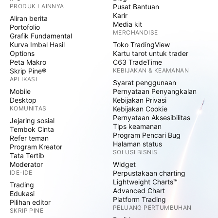
PRODUK LAINNYA
Pusat Bantuan
Karir
Aliran berita
Media kit
Portofolio
MERCHANDISE
Grafik Fundamental
Kurva Imbal Hasil
Toko TradingView
Options
Kartu tarot untuk trader
Peta Makro
C63 TradeTime
Skrip Pine®
KEBIJAKAN & KEAMANAN
APLIKASI
Syarat penggunaan
Mobile
Pernyataan Penyangkalan
Desktop
Kebijakan Privasi
KOMUNITAS
Kebijakan Cookie
Pernyataan Aksesibilitas
Jejaring sosial
Tips keamanan
Tembok Cinta
Program Pencari Bug
Refer teman
Halaman status
Program Kreator
SOLUSI BISNIS
Tata Tertib
Moderator
Widget
IDE-IDE
Perpustakaan charting
Lightweight Charts™
Trading
Advanced Chart
Edukasi
Platform Trading
Pilihan editor
PELUANG PERTUMBUHAN
SKRIP PINE