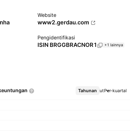
Website
unha
www2.gerdau.com
Pengidentifikasi
ISIN
BRGGBRACNOR1
+1 lainnya
keuntungan
Tahunan
Lebih lanjut
Per-kuartal