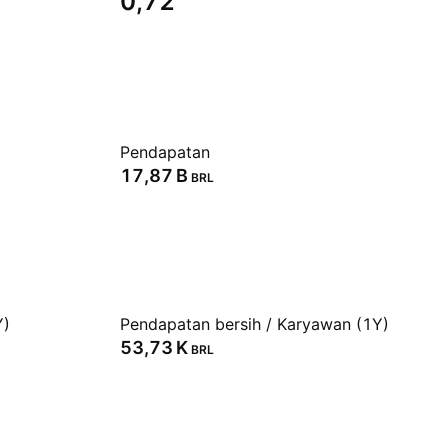
0,72
Pendapatan
‪17,87 B‬
BRL
Y)
Pendapatan bersih / Karyawan (1Y)
‪53,73 K‬
BRL