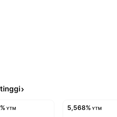
tinggi
9%
5,568%
YTM
YTM