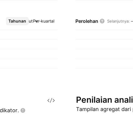
Perolehan
Tahunan
Lebih lanjut
Per-kuartal
Selanjutnya
:
Penilaian
anal
Tampilan agregat dari
dikator.