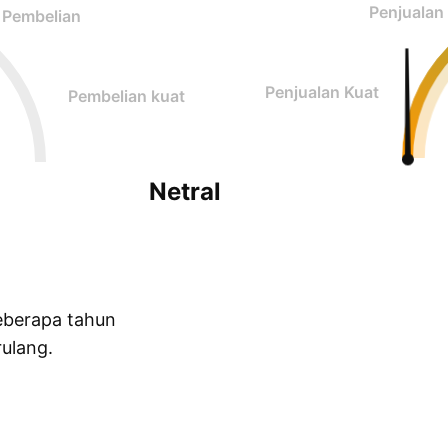
Penjualan
Pembelian
Penjualan Kuat
Pembelian kuat
Netral
eberapa tahun
ulang.