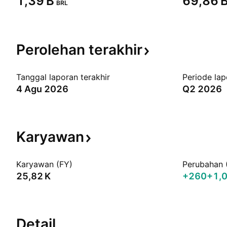
‪1,39 B‬
‪69,86 B
BRL
Perolehan
terakhir
Tanggal laporan terakhir
Periode lap
4 Agu 2026
Q2 2026
Karyawan
Karyawan (FY)
Perubahan 
‪25,82 K‬
+260
+1,
Detail