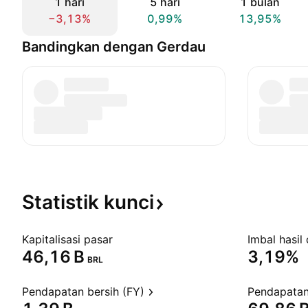
1 hari
5 hari
1 bulan
−3,13%
0,99%
13,95%
Bandingkan dengan Gerdau
Statistik
kunci
Kapitalisasi pasar
Imbal hasil 
‪46,16 B‬
3,19%
BRL
Pendapatan bersih (FY)
Pendapatan