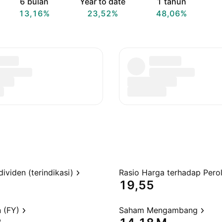
6 bulan
Year to date
1 tahun
13,16%
23,52%
48,06%
dividen (terindikasi)
19,55
 (FY)
Saham Mengambang