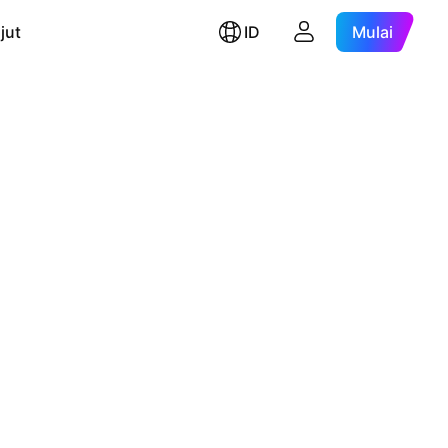
jut
ID
Mulai