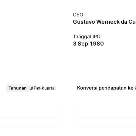
CEO
Gustavo Werneck da C
Tanggal IPO
3 Sep 1980
Konversi pendapatan ke
Tahunan
Lebih lanjut
Per-kuartal