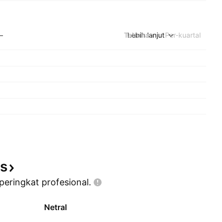
Tahunan
Lebih lanjut
Per-kuartal
—
is
 peringkat
profesional.
Netral