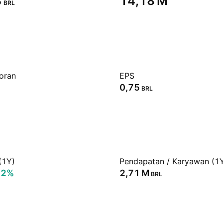
‬
‪14,18 M‬
BRL
oran
EPS
0,75
BRL
(1Y)
Pendapatan / Karyawan (1
02%
‪2,71 M‬
BRL