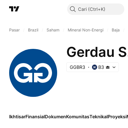
Cari
Pasar
/
Brazil
/
Saham
/
Mineral Non-Energi
/
Baja
/
Gerdau S
GGBR3
B3
Ikhtisar
Finansial
Dokumen
Komunitas
Teknikal
Proyeksi