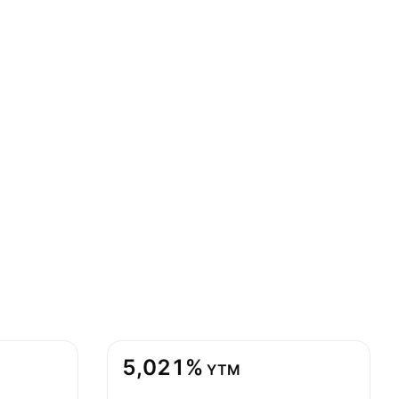
5,021%
YTM