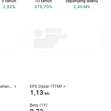
5 tahun
10 tahun
Sepanjang waktu
2,92%
379,70%
‪2,40 M‬%
Rasio Harga terhadap Perolehan (TTM)
EPS Dasar (TTM)
1,13
BRL
Beta (1Y)