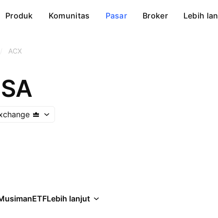
Produk
Komunitas
Pasar
Broker
Lebih lan
/
ACX
 SA
Exchange
Musiman
ETF
Lebih lanjut