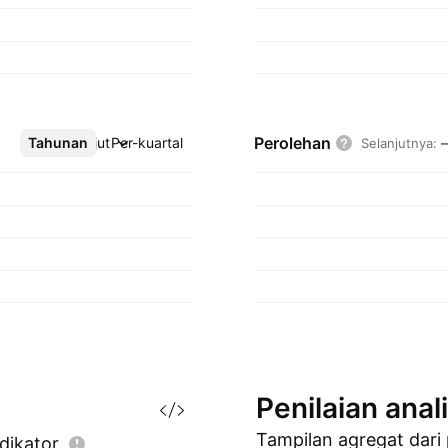
Perolehan
Tahunan
Lebih lanjut
Per-kuartal
Selanjutnya
:
Penilaian
anal
Tampilan agregat dari
dikator.