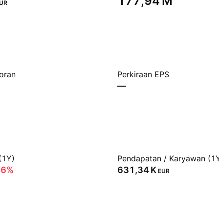
‪177,94 M‬
UR
oran
Perkiraan EPS
—
(1Y)
Pendapatan / Karyawan (1
66%
‪631,34 K‬
EUR