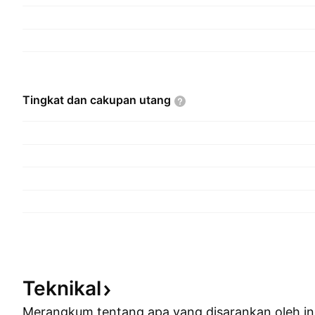
Tingkat dan cakupan
utang
Teknikal
Merangkum tentang apa yang disarankan oleh
in