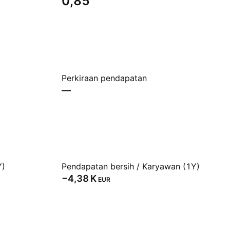
0,85
Perkiraan pendapatan
—
Y)
Pendapatan bersih / Karyawan (1Y)
‪−4,38 K‬
EUR