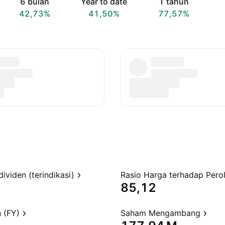
6 bulan
Year to date
1 tahun
42,73%
41,50%
77,57%
dividen (terindikasi)
85,12
 (FY)
Saham Mengambang