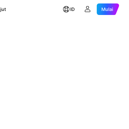
jut
ID
Mulai