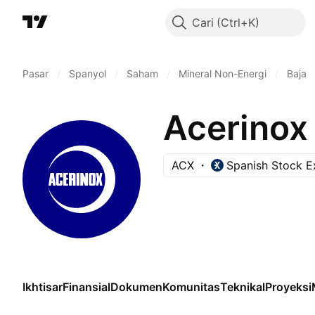
Cari
Pasar
/
Spanyol
/
Saham
/
Mineral Non-Energi
/
Baja
Acerinox
ACX
Spanish Stock 
Ikhtisar
Finansial
Dokumen
Komunitas
Teknikal
Proyeksi