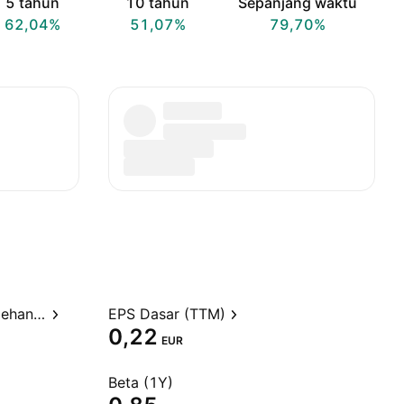
5 tahun
10 tahun
Sepanjang waktu
62,04%
51,07%
79,70%
Rasio Harga terhadap Perolehan (TTM)
EPS Dasar (TTM)
0,22
EUR
Beta (1Y)