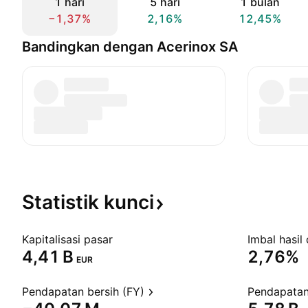
1 hari
5 hari
1 bulan
−1,37%
2,16%
12,45%
Bandingkan dengan Acerinox SA
Statistik
kunci
Kapitalisasi pasar
Imbal hasil 
‪4,41 B‬
2,76%
EUR
Pendapatan bersih (FY)
Pendapatan