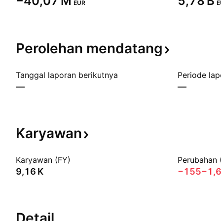
‪−40,07 M‬
‪5,78 B‬
EUR
E
Perolehan
mendatang
Tanggal laporan berikutnya
Periode lap
—
—
Karyawan
Karyawan (FY)
Perubahan 
‪9,16 K‬
−155
−1,
Detail