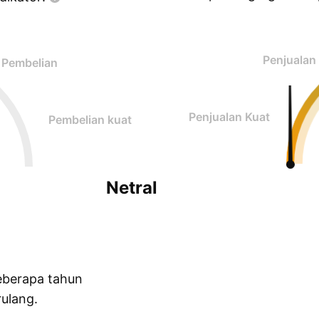
Penjualan
Pembelian
Penjualan Kuat
Pembelian kuat
Netral
eberapa tahun
ulang.