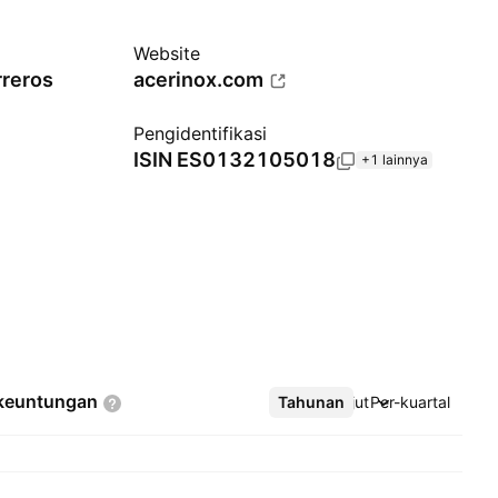
Website
rreros
acerinox.com
Pengidentifikasi
ISIN
ES0132105018
+1 lainnya
keuntungan
Tahunan
Lebih lanjut
Per-kuartal