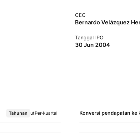
CEO
Bernardo Velázquez He
Tanggal IPO
30 Jun 2004
Konversi pendapatan ke
Tahunan
Lebih lanjut
Per-kuartal