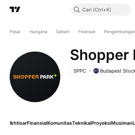
Cari
Pasar
/
Hungaria
/
Saham
/
Finansial
/
Pengembangan 
Shopper P
SPPC
Budapest Stoc
Ikhtisar
Finansial
Komunitas
Teknikal
Proyeksi
Musiman
L