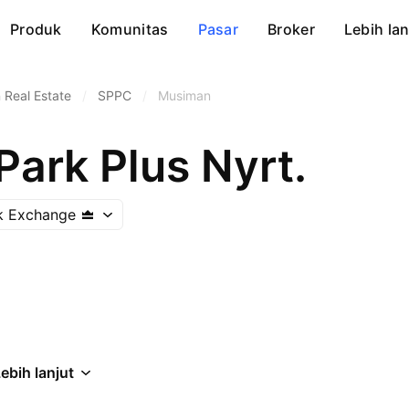
Produk
Komunitas
Pasar
Broker
Lebih lan
Real Estate
/
SPPC
/
Musiman
ark Plus Nyrt.
k Exchange
ebih lanjut