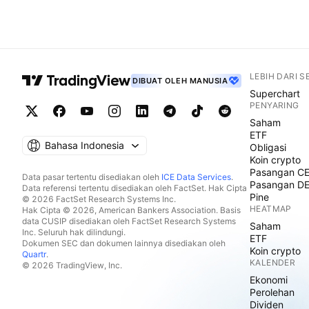
LEBIH DARI 
DIBUAT OLEH MANUSIA
Superchart
PENYARING
Saham
ETF
Bahasa Indonesia
Obligasi
Koin crypto
Pasangan C
Data pasar tertentu disediakan oleh
ICE Data Services
.
Pasangan D
Data referensi tertentu disediakan oleh FactSet. Hak Cipta
Pine
© 2026 FactSet Research Systems Inc.
HEATMAP
Hak Cipta © 2026, American Bankers Association. Basis
data CUSIP disediakan oleh FactSet Research Systems
Saham
Inc. Seluruh hak dilindungi.
ETF
Dokumen SEC dan dokumen lainnya disediakan oleh
Koin crypto
Quartr
.
KALENDER
© 2026 TradingView, Inc.
Ekonomi
Perolehan
Dividen