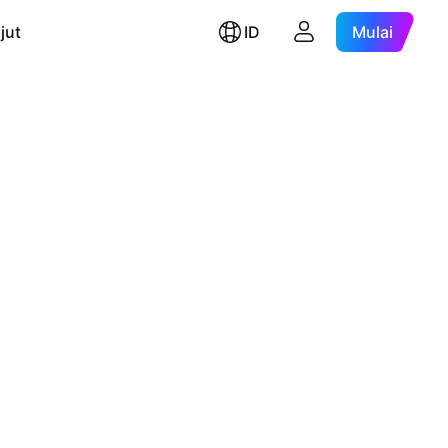
jut
ID
Mulai