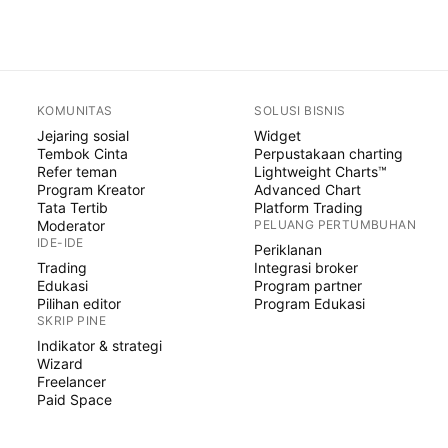
KOMUNITAS
SOLUSI BISNIS
Jejaring sosial
Widget
Tembok Cinta
Perpustakaan charting
Refer teman
Lightweight Charts™
Program Kreator
Advanced Chart
Tata Tertib
Platform Trading
Moderator
PELUANG PERTUMBUHAN
IDE-IDE
Periklanan
Trading
Integrasi broker
Edukasi
Program partner
Pilihan editor
Program Edukasi
SKRIP PINE
Indikator & strategi
Wizard
Freelancer
Paid Space