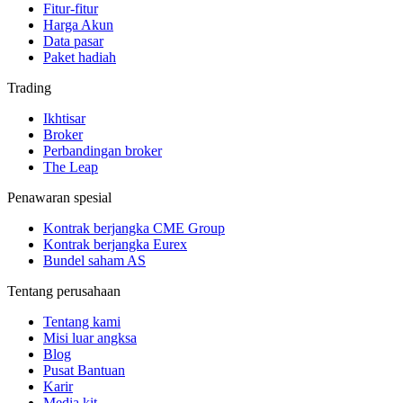
Fitur-fitur
Harga Akun
Data pasar
Paket hadiah
Trading
Ikhtisar
Broker
Perbandingan broker
The Leap
Penawaran spesial
Kontrak berjangka CME Group
Kontrak berjangka Eurex
Bundel saham AS
Tentang perusahaan
Tentang kami
Misi luar angksa
Blog
Pusat Bantuan
Karir
Media kit