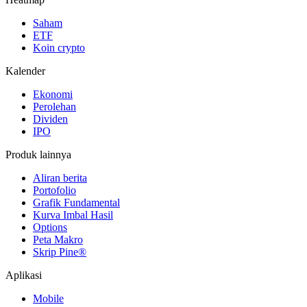
Saham
ETF
Koin crypto
Kalender
Ekonomi
Perolehan
Dividen
IPO
Produk lainnya
Aliran berita
Portofolio
Grafik Fundamental
Kurva Imbal Hasil
Options
Peta Makro
Skrip Pine®
Aplikasi
Mobile