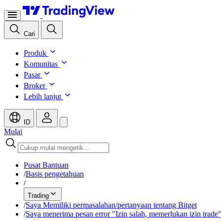
Cari
Produk
Komunitas
Pasar
Broker
Lebih lanjut
ID
Mulai
Pusat Bantuan
/
Basis pengetahuan
/
Trading
/
Saya Memiliki permasalahan/pertanyaan tentang Bitget
/
Saya menerima pesan error "Izin salah, memerlukan izin trade