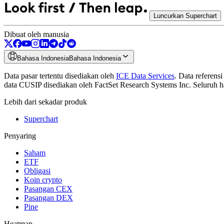
Luncurkan Superchart
Dibuat oleh manusia
Bahasa Indonesia
Bahasa Indonesia
Data pasar tertentu disediakan oleh
ICE Data Services
.
Data referensi
data CUSIP disediakan oleh FactSet Research Systems Inc. Seluruh h
Lebih dari sekadar produk
Superchart
Penyaring
Saham
ETF
Obligasi
Koin crypto
Pasangan CEX
Pasangan DEX
Pine
Heatmap