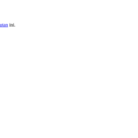
autan
ini.