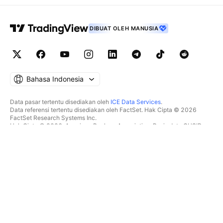
DIBUAT OLEH MANUSIA
Bahasa Indonesia
Data pasar tertentu disediakan oleh
ICE Data Services
.
Data referensi tertentu disediakan oleh FactSet. Hak Cipta © 2026
FactSet Research Systems Inc.
Hak Cipta © 2026, American Bankers Association. Basis data CUSIP
disediakan oleh FactSet Research Systems Inc. Seluruh hak dilindungi.
Dokumen SEC dan dokumen lainnya disediakan oleh
Quartr
.
© 2026 TradingView, Inc.
LEBIH DARI SEKADAR PRODUK
PERALATAN & LANGGANAN
Superchart
Fitur-fitur
PENYARING
Harga Akun
Data pasar
Saham
Paket hadiah