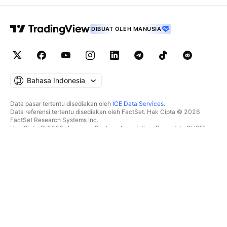
DIBUAT OLEH MANUSIA
Bahasa Indonesia
Data pasar tertentu disediakan oleh
ICE Data Services
.
Data referensi tertentu disediakan oleh FactSet. Hak Cipta © 2026
FactSet Research Systems Inc.
Hak Cipta © 2026, American Bankers Association. Basis data CUSIP
disediakan oleh FactSet Research Systems Inc. Seluruh hak dilindungi.
Dokumen SEC dan dokumen lainnya disediakan oleh
Quartr
.
© 2026 TradingView, Inc.
LEBIH DARI SEKADAR PRODUK
PERALATAN & LANGGANAN
Superchart
Fitur-fitur
PENYARING
Harga Akun
Data pasar
Saham
Paket hadiah