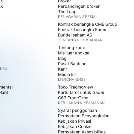
EX
Broker
EX
Perbandingan broker
The Leap
PENAWARAN SPESIAL
Kontrak berjangka CME Group
Kontrak berjangka Eurex
Bundel saham AS
TENTANG PERUSAHAAN
Tentang kami
Misi luar angksa
Blog
Pusat Bantuan
NNYA
Karir
Media kit
MERCHANDISE
mental
Toko TradingView
Hasil
Kartu tarot untuk trader
C63 TradeTime
KEBIJAKAN & KEAMANAN
Syarat penggunaan
Pernyataan Penyangkalan
Kebijakan Privasi
Kebijakan Cookie
Pernyataan Aksesibilitas