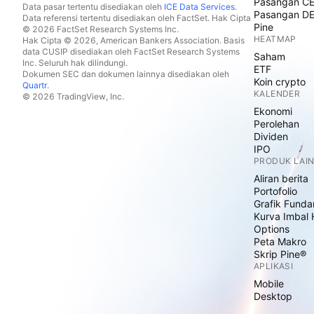
Pasangan C
Data pasar tertentu disediakan oleh
ICE Data Services
.
Pasangan D
Data referensi tertentu disediakan oleh FactSet. Hak Cipta
Pine
© 2026 FactSet Research Systems Inc.
HEATMAP
Hak Cipta © 2026, American Bankers Association. Basis
data CUSIP disediakan oleh FactSet Research Systems
Saham
Inc. Seluruh hak dilindungi.
ETF
Dokumen SEC dan dokumen lainnya disediakan oleh
Koin crypto
Quartr
.
KALENDER
© 2026 TradingView, Inc.
Ekonomi
Perolehan
Dividen
IPO
PRODUK LAI
Aliran berita
Portofolio
Grafik Funda
Kurva Imbal 
Options
Peta Makro
Skrip Pine®
APLIKASI
Mobile
Desktop