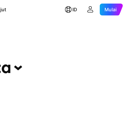
jut
ID
Mulai
ta