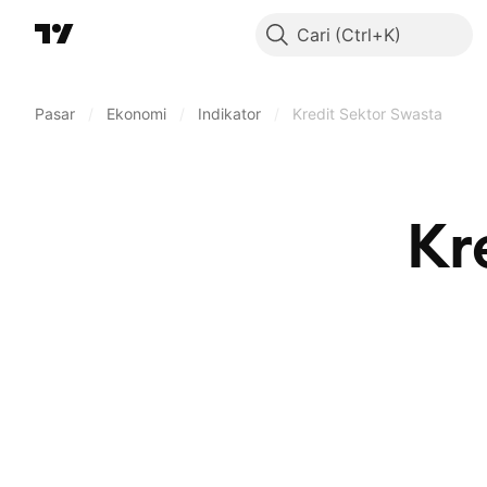
Cari
Pasar
/
Ekonomi
/
Indikator
/
Kredit Sektor Swasta
Kr