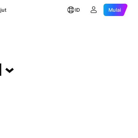
jut
ID
Mulai
M