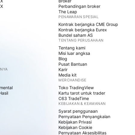
EX
Broker
EX
Perbandingan broker
The Leap
PENAWARAN SPESIAL
Kontrak berjangka CME Group
Kontrak berjangka Eurex
Bundel saham AS
TENTANG PERUSAHAAN
Tentang kami
Misi luar angksa
Blog
Pusat Bantuan
NNYA
Karir
Media kit
MERCHANDISE
mental
Toko TradingView
Hasil
Kartu tarot untuk trader
C63 TradeTime
KEBIJAKAN & KEAMANAN
Syarat penggunaan
Pernyataan Penyangkalan
Kebijakan Privasi
Kebijakan Cookie
Pernyataan Aksesibilitas