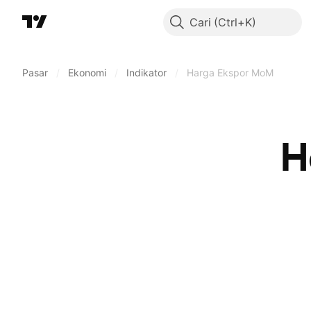
Cari
Pasar
/
Ekonomi
/
Indikator
/
Harga Ekspor MoM
H