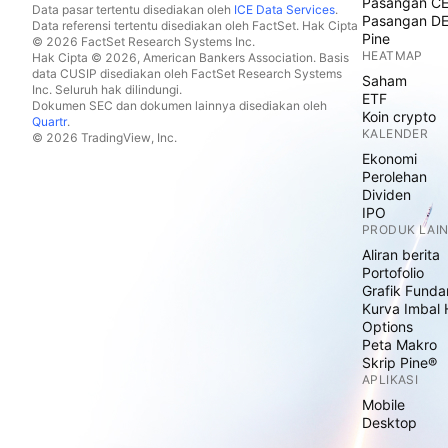
Pasangan C
Data pasar tertentu disediakan oleh
ICE Data Services
.
Pasangan D
Data referensi tertentu disediakan oleh FactSet. Hak Cipta
Pine
© 2026 FactSet Research Systems Inc.
HEATMAP
Hak Cipta © 2026, American Bankers Association. Basis
data CUSIP disediakan oleh FactSet Research Systems
Saham
Inc. Seluruh hak dilindungi.
ETF
Dokumen SEC dan dokumen lainnya disediakan oleh
Koin crypto
Quartr
.
KALENDER
© 2026 TradingView, Inc.
Ekonomi
Perolehan
Dividen
IPO
PRODUK LAI
Aliran berita
Portofolio
Grafik Funda
Kurva Imbal 
Options
Peta Makro
Skrip Pine®
APLIKASI
Mobile
Desktop