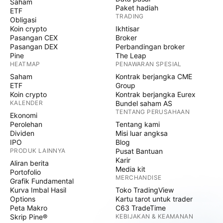
Saham
Paket hadiah
ETF
TRADING
Obligasi
Koin crypto
Ikhtisar
Pasangan CEX
Broker
Pasangan DEX
Perbandingan broker
Pine
The Leap
HEATMAP
PENAWARAN SPESIAL
Saham
Kontrak berjangka CME
ETF
Group
Koin crypto
Kontrak berjangka Eurex
KALENDER
Bundel saham AS
TENTANG PERUSAHAAN
Ekonomi
Perolehan
Tentang kami
Dividen
Misi luar angksa
IPO
Blog
PRODUK LAINNYA
Pusat Bantuan
Karir
Aliran berita
Media kit
Portofolio
MERCHANDISE
Grafik Fundamental
Kurva Imbal Hasil
Toko TradingView
Options
Kartu tarot untuk trader
Peta Makro
C63 TradeTime
Skrip Pine®
KEBIJAKAN & KEAMANAN