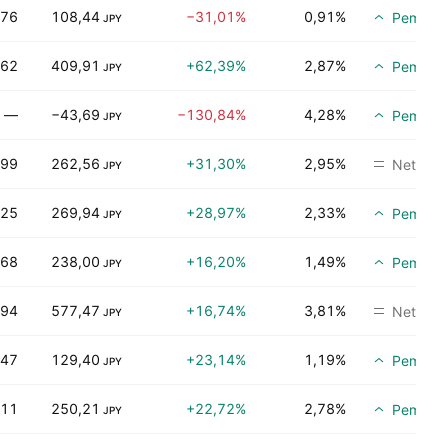
,76
108,44
−31,01%
0,91%
Pembeli
JPY
,62
409,91
+62,39%
2,87%
Pembeli
JPY
—
−43,69
−130,84%
4,28%
Pembeli
JPY
,99
262,56
+31,30%
2,95%
Netral
JPY
,25
269,94
+28,97%
2,33%
Pembeli
JPY
,68
238,00
+16,20%
1,49%
Pembeli
JPY
,94
577,47
+16,74%
3,81%
Netral
JPY
,47
129,40
+23,14%
1,19%
Pembeli
JPY
,11
250,21
+22,72%
2,78%
Pembeli
JPY