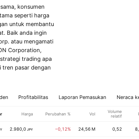
g sama, konsumen
tama seperti harga
ngan untuk membantu
t. Baik anda ingin
Corp. atau mengamati
ON Corporation,
trategi trading apa
i tren pasar dengan
iden
Profitabilitas
Laporan Pemasukan
Neraca k
Volume
ar
Harga
Perubahan %
Vol
relatif
2.980,0
−0,12%
24,56 M
0,52
8
PY
JPY