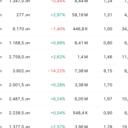
1.347,0
−0,44%
4,44 M
1,24
7
PY
JPY
277
+2,97%
58,19 M
1,31
4
PY
JPY
9.170
−1,40%
446,8 K
1,00
34
PY
JPY
1.168,5
+0,99%
8,41 M
0,80
6
PY
JPY
2.759,0
+2,62%
1,4 M
1,46
11
PY
JPY
3.602
−14,22%
7,38 M
9,15
8
PY
JPY
2.001,5
+0,28%
3,38 M
1,70
PY
JPY
2.487,5
+6,24%
6,05 M
1,97
10
PY
JPY
2.239,5
+0,54%
548,4 K
0,90
9
PY
JPY
1.377,0
+2,57%
3,96 M
1,28
19
PY
JPY