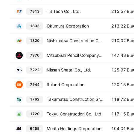
TS Tech Co., Ltd.
215,57 B
7313
J
Okumura Corporation
213,22 B
1833
J
Nishimatsu Construction Co., Ltd.
210,02 B
1820
J
Mitsubishi Pencil Company, Limited
147,43 B
7976
J
Nissan Shatai Co., Ltd.
125,97 B
7222
J
Roland Corporation
120,15 B
7944
J
Takamatsu Construction Group Co., Ltd.
118,72 B
1762
J
Tokyu Construction Co., Ltd.
117,15 B
1720
J
Morita Holdings Corporation
104,01 B
6455
J