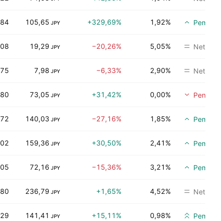
,84
105,65
+329,69%
1,92%
Pembeli
JPY
,08
19,29
−20,26%
5,05%
Netral
JPY
,75
7,98
−6,33%
2,90%
Netral
JPY
,80
73,05
+31,42%
0,00%
Penjuala
JPY
,72
140,03
−27,16%
1,85%
Pembeli
JPY
,02
159,36
+30,50%
2,41%
Pembeli
JPY
,05
72,16
−15,36%
3,21%
Pembeli
JPY
,80
236,79
+1,65%
4,52%
Netral
JPY
,29
141,41
+15,11%
0,98%
Pembeli
JPY