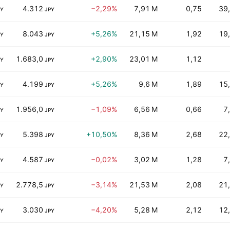
4.312
−2,29%
7,91 M
0,75
39
PY
JPY
8.043
+5,26%
21,15 M
1,92
19
PY
JPY
1.683,0
+2,90%
23,01 M
1,12
PY
JPY
4.199
+5,26%
9,6 M
1,89
15
PY
JPY
1.956,0
−1,09%
6,56 M
0,66
7
PY
JPY
5.398
+10,50%
8,36 M
2,68
22
PY
JPY
4.587
−0,02%
3,02 M
1,28
7
PY
JPY
2.778,5
−3,14%
21,53 M
2,08
21
PY
JPY
3.030
−4,20%
5,28 M
2,12
12
PY
JPY