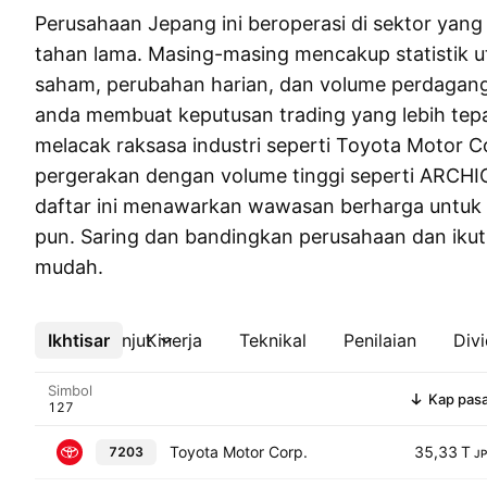
Perusahaan Jepang ini beroperasi di sektor yan
tahan lama. Masing-masing mencakup statistik u
saham, perubahan harian, dan volume perdaga
anda membuat keputusan trading yang lebih tepa
melacak raksasa industri seperti Toyota Motor 
pergerakan dengan volume tinggi seperti ARCHI
daftar ini menawarkan wawasan berharga untuk s
pun. Saring dan bandingkan perusahaan dan ikut
mudah.
Ikhtisar
Lebih lanjut
Kinerja
Teknikal
Penilaian
Div
Simbol
Kap pas
Toyota Motor Corp.
35,33 T
7203
J