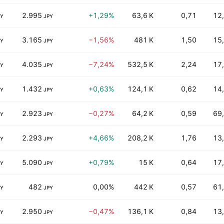
2.995
+1,29%
63,6 K
0,71
12
PY
JPY
3.165
−1,56%
481 K
1,50
15
PY
JPY
4.035
−7,24%
532,5 K
2,24
17
PY
JPY
1.432
+0,63%
124,1 K
0,62
14
PY
JPY
2.923
−0,27%
64,2 K
0,59
69
PY
JPY
2.293
+4,66%
208,2 K
1,76
13
PY
JPY
5.090
+0,79%
15 K
0,64
17
PY
JPY
482
0,00%
442 K
0,57
61
PY
JPY
2.950
−0,47%
136,1 K
0,84
13
PY
JPY