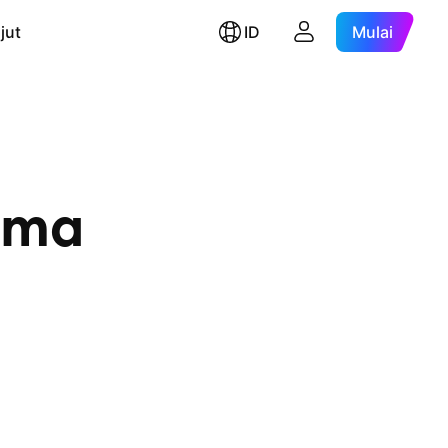
jut
ID
Mulai
ama