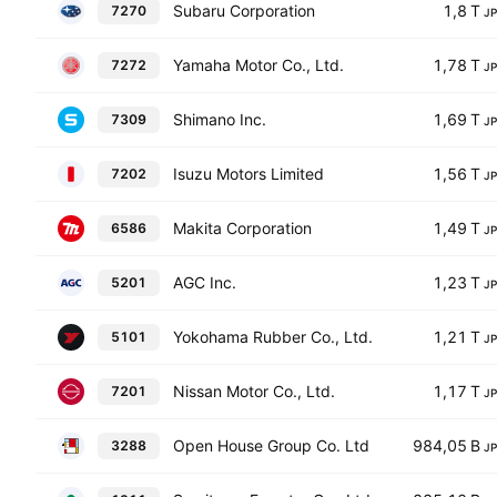
Subaru Corporation
1,8 T
7270
J
Yamaha Motor Co., Ltd.
1,78 T
7272
J
Shimano Inc.
1,69 T
7309
J
Isuzu Motors Limited
1,56 T
7202
J
Makita Corporation
1,49 T
6586
J
AGC Inc.
1,23 T
5201
J
Yokohama Rubber Co., Ltd.
1,21 T
5101
J
Nissan Motor Co., Ltd.
1,17 T
7201
J
Open House Group Co. Ltd
984,05 B
3288
J