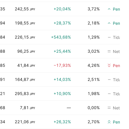
,35
242,55
+20,04%
3,72%
Pembeli
JPY
,94
198,55
+28,37%
2,18%
Pembeli
JPY
,84
226,15
+543,68%
1,29%
Tidak ad
JPY
,88
96,25
+25,44%
3,02%
Netral
JPY
,85
41,84
−17,93%
4,26%
Penjuala
JPY
,91
164,87
+14,03%
2,51%
Tidak ad
JPY
,21
295,83
+10,90%
1,98%
Tidak ad
JPY
,68
7,81
—
0,00%
Netral
JPY
,34
221,06
+26,32%
2,70%
Pembeli
JPY