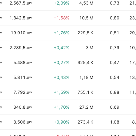
2.567,5
+2,09%
4,53 M
0,73
21
PY
JPY
1.842,5
−1,58%
10,5 M
0,80
23
PY
JPY
19.910
+1,76%
229,5 K
0,51
29
PY
JPY
2.289,5
+0,42%
3 M
0,79
10
PY
JPY
5.488
+0,27%
625,4 K
0,47
17
PY
JPY
5.811
+0,43%
1,18 M
0,54
13
PY
JPY
7.792
+1,59%
755,1 K
0,88
11
PY
JPY
340,8
+1,70%
27,2 M
0,69
PY
JPY
8.506
+0,90%
273,4 K
1,08
8
PY
JPY