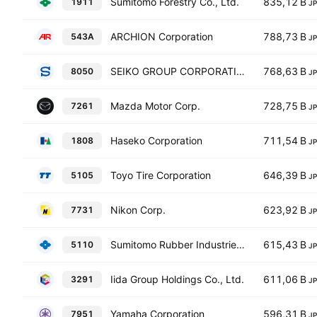
Sumitomo Forestry Co., Ltd.
835,12 B
1911
J
ARCHION Corporation
788,73 B
543A
J
SEIKO GROUP CORPORATION
768,63 B
8050
J
Mazda Motor Corp.
728,75 B
7261
J
Haseko Corporation
711,54 B
1808
J
Toyo Tire Corporation
646,39 B
5105
J
Nikon Corp.
623,92 B
7731
J
Sumitomo Rubber Industries, Ltd.
615,43 B
5110
J
Iida Group Holdings Co., Ltd.
611,06 B
3291
J
Yamaha Corporation
596,31 B
7951
J