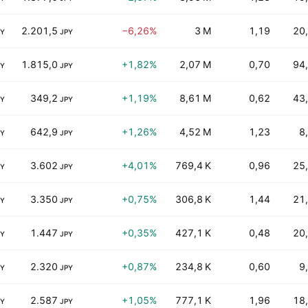
2.201,5
−6,26%
3 M
1,19
20
PY
JPY
1.815,0
+1,82%
2,07 M
0,70
94
PY
JPY
349,2
+1,19%
8,61 M
0,62
43
PY
JPY
642,9
+1,26%
4,52 M
1,23
8
PY
JPY
3.602
+4,01%
769,4 K
0,96
25
PY
JPY
3.350
+0,75%
306,8 K
1,44
21
PY
JPY
1.447
+0,35%
427,1 K
0,48
20
PY
JPY
2.320
+0,87%
234,8 K
0,60
9
PY
JPY
2.587
+1,05%
777,1 K
1,96
18
PY
JPY