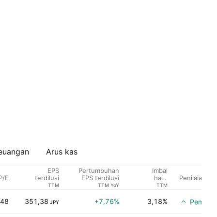
euangan
Arus kas
EPS
Pertumbuhan
Imbal
P/E
Penilaian ana
terdilusi
EPS terdilusi
hasil
dividen %
TTM
TTM YoY
TTM
,48
351,38
+7,76%
3,18%
Pembeli
JPY