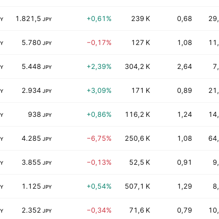
1.821,5
+0,61%
239 K
0,68
29
PY
JPY
5.780
−0,17%
127 K
1,08
11
PY
JPY
5.448
+2,39%
304,2 K
2,64
7
PY
JPY
2.934
+3,09%
171 K
0,89
21
PY
JPY
938
+0,86%
116,2 K
1,24
14
PY
JPY
4.285
−6,75%
250,6 K
1,08
64
PY
JPY
3.855
−0,13%
52,5 K
0,91
9
PY
JPY
1.125
+0,54%
507,1 K
1,29
8
PY
JPY
2.352
−0,34%
71,6 K
0,79
10
PY
JPY