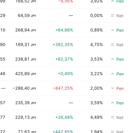
,99
168,52
−9,56%
3,92%
Pembeli
JPY
,29
64,59
—
0,00%
Netral
JPY
,10
268,94
+64,88%
0,89%
Pembeli
JPY
,90
169,31
+382,35%
4,75%
Netral
JPY
,55
238,81
+82,37%
3,53%
Pembeli
JPY
,46
425,89
+0,49%
3,22%
Pembeli
JPY
—
−286,40
−847,25%
2,00%
Penjuala
JPY
,57
235,39
—
3,59%
Pembeli
JPY
,77
229,13
+26,48%
4,49%
Netral
JPY
,22
71,63
+442,85%
1,94%
Netral
JPY