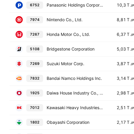
Panasonic Holdings Corporation
10,3 T
6752
J
Nintendo Co., Ltd.
8,81 T
7974
J
Honda Motor Co., Ltd.
6,37 T
7267
J
Bridgestone Corporation
5,03 T
5108
J
Suzuki Motor Corp.
3,87 T
7269
J
Bandai Namco Holdings Inc.
3,14 T
7832
J
Daiwa House Industry Co., Ltd.
2,98 T
1925
J
Kawasaki Heavy Industries Ltd.
2,51 T
7012
J
Obayashi Corporation
2,17 T
1802
J