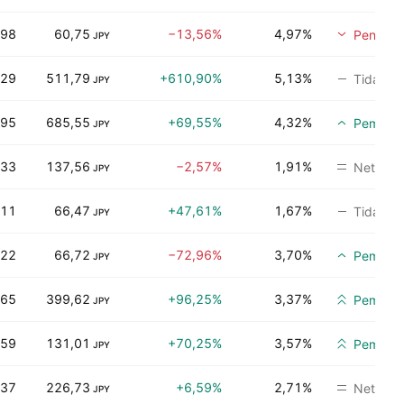
,98
60,75
−13,56%
4,97%
Penjuala
JPY
,29
511,79
+610,90%
5,13%
Tidak ad
JPY
,95
685,55
+69,55%
4,32%
Pembeli
JPY
,33
137,56
−2,57%
1,91%
Netral
JPY
,11
66,47
+47,61%
1,67%
Tidak ad
JPY
,22
66,72
−72,96%
3,70%
Pembeli
JPY
,65
399,62
+96,25%
3,37%
Pembeli
JPY
,59
131,01
+70,25%
3,57%
Pembeli
JPY
,37
226,73
+6,59%
2,71%
Netral
JPY