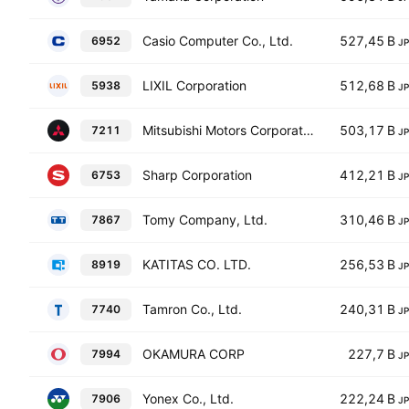
Casio Computer Co., Ltd.
527,45 B
6952
J
LIXIL Corporation
512,68 B
5938
J
Mitsubishi Motors Corporation
503,17 B
7211
J
Sharp Corporation
412,21 B
6753
J
Tomy Company, Ltd.
310,46 B
7867
J
KATITAS CO. LTD.
256,53 B
8919
J
Tamron Co., Ltd.
240,31 B
7740
J
OKAMURA CORP
227,7 B
7994
J
Yonex Co., Ltd.
222,24 B
7906
J