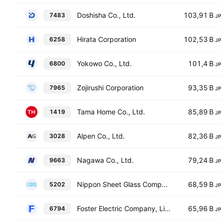
Doshisha Co., Ltd.
103,91 B
7483
J
Hirata Corporation
102,53 B
6258
J
Yokowo Co., Ltd.
101,4 B
6800
J
Zojirushi Corporation
93,35 B
7965
J
Tama Home Co., Ltd.
85,89 B
1419
J
Alpen Co., Ltd.
82,36 B
3028
J
Nagawa Co., Ltd.
79,24 B
9663
J
Nippon Sheet Glass Company, Limited
68,59 B
5202
J
Foster Electric Company, Limited
65,96 B
6794
J