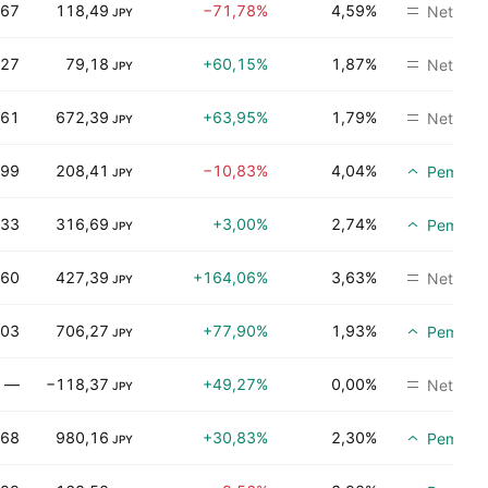
,67
118,49
−71,78%
4,59%
Netral
JPY
,27
79,18
+60,15%
1,87%
Netral
JPY
,61
672,39
+63,95%
1,79%
Netral
JPY
,99
208,41
−10,83%
4,04%
Pembeli
JPY
,33
316,69
+3,00%
2,74%
Pembeli
JPY
,60
427,39
+164,06%
3,63%
Netral
JPY
,03
706,27
+77,90%
1,93%
Pembeli
JPY
—
−118,37
+49,27%
0,00%
Netral
JPY
,68
980,16
+30,83%
2,30%
Pembeli
JPY