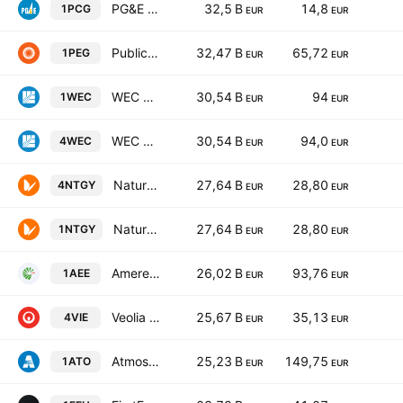
PG&E Corporation
32,5 B
14,8
1PCG
EUR
EUR
Public Service Enterprise Group Inc
32,47 B
65,72
1PEG
EUR
EUR
WEC Energy Group Inc
30,54 B
94
1WEC
EUR
EUR
WEC Energy Group Inc
30,54 B
94,0
4WEC
EUR
EUR
Naturgy Energy Group, S.A.
27,64 B
28,80
4NTGY
EUR
EUR
Naturgy Energy Group, S.A.
27,64 B
28,80
1NTGY
EUR
EUR
Ameren Corporation
26,02 B
93,76
1AEE
EUR
EUR
Veolia Environnement SA
25,67 B
35,13
4VIE
EUR
EUR
Atmos Energy Corporation
25,23 B
149,75
1ATO
EUR
EUR