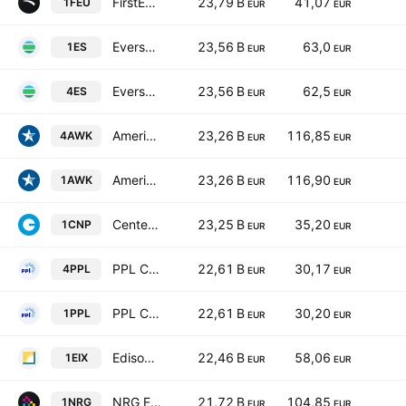
FirstEnergy Corp.
23,79 B
41,07
1FEU
EUR
EUR
Eversource Energy
23,56 B
63,0
1ES
EUR
EUR
Eversource Energy
23,56 B
62,5
4ES
EUR
EUR
American Water Works Company, Inc.
23,26 B
116,85
4AWK
EUR
EUR
American Water Works Company, Inc.
23,26 B
116,90
1AWK
EUR
EUR
CenterPoint Energy, Inc.
23,25 B
35,20
1CNP
EUR
EUR
PPL Corporation
22,61 B
30,17
4PPL
EUR
EUR
PPL Corporation
22,61 B
30,20
1PPL
EUR
EUR
Edison International
22,46 B
58,06
1EIX
EUR
EUR
NRG Energy, Inc.
21,72 B
104,85
1NRG
EUR
EUR