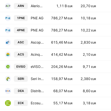
Alerion Clean Power S.p.A.
1,11 B
20,70
ARN
EUR
EUR
PNE AG
786,27 M
10,18
1PNE
EUR
EUR
PNE AG
786,27 M
10,22
4PNE
EUR
EUR
Ascopiave S.p.A.
615,46 M
2,830
ASC
EUR
EUR
Acinque S.p.A.
414,42 M
2,10
AC5
EUR
EUR
eVISO SpA
204,26 M
9,71
EVISO
EUR
EUR
Seri Industrial S.p.A.
158,97 M
2,380
SERI
EUR
EUR
Distribuzione Elettrica Adriatica S.p.A.
68,07 M
8,60
DEA
EUR
EUR
Ecosuntek S.p.A.
55,17 M
3,18
ECK
EUR
EUR