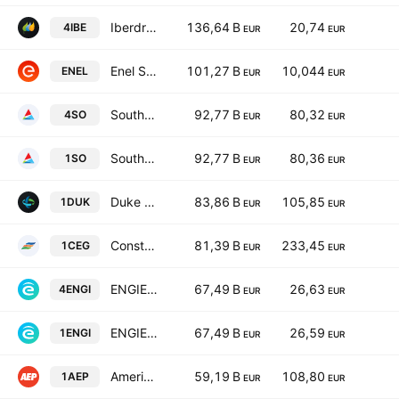
Iberdrola SA
136,64 B
20,74
4IBE
EUR
EUR
Enel SpA
101,27 B
10,044
ENEL
EUR
EUR
Southern Company
92,77 B
80,32
4SO
EUR
EUR
Southern Company
92,77 B
80,36
1SO
EUR
EUR
Duke Energy Corporation
83,86 B
105,85
1DUK
EUR
EUR
Constellation Energy Corporation
81,39 B
233,45
1CEG
EUR
EUR
ENGIE S.A.
67,49 B
26,63
4ENGI
EUR
EUR
ENGIE S.A.
67,49 B
26,59
1ENGI
EUR
EUR
American Electric Power Company, Inc.
59,19 B
108,80
1AEP
EUR
EUR