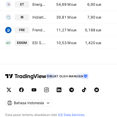
Energy Time S.P.A.
54,69 M
6,90
ET
EUR
EUR
Iniziative Bresciane S.p.A.
39,81 M
7,90
IB
EUR
EUR
Frendy Energy SpA
11,27 M
0,188
FRE
EUR
EUR
ESI S.p.A.
10,53 M
1,420
ESIGM
EUR
EUR
DIBUAT OLEH MANUSIA
Bahasa Indonesia
Data pasar tertentu disediakan oleh
ICE Data Services
.