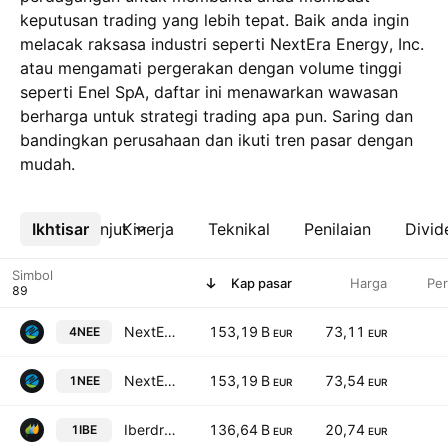
keputusan trading yang lebih tepat. Baik anda ingin
melacak raksasa industri seperti NextEra Energy, Inc.
atau mengamati pergerakan dengan volume tinggi
seperti Enel SpA, daftar ini menawarkan wawasan
berharga untuk strategi trading apa pun. Saring dan
bandingkan perusahaan dan ikuti tren pasar dengan
mudah.
Ikhtisar
Lebih lanjut
Kinerja
Teknikal
Penilaian
Divid
Simbol
Kap pasar
Harga
Pe
NextEra Energy, Inc.
153,19 B
73,11
4NEE
EUR
EUR
NextEra Energy, Inc.
153,19 B
73,54
1NEE
EUR
EUR
Iberdrola SA
136,64 B
20,74
1IBE
EUR
EUR