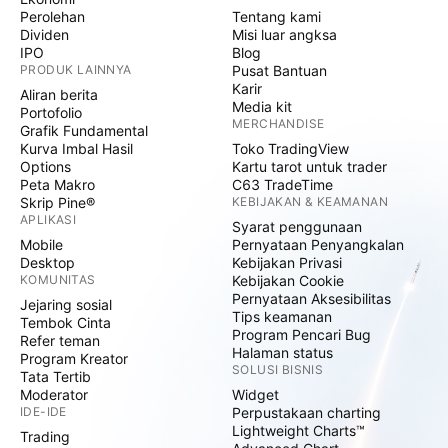
Perolehan
Tentang kami
Dividen
Misi luar angksa
IPO
Blog
PRODUK LAINNYA
Pusat Bantuan
Karir
Aliran berita
Media kit
Portofolio
MERCHANDISE
Grafik Fundamental
Kurva Imbal Hasil
Toko TradingView
Options
Kartu tarot untuk trader
Peta Makro
C63 TradeTime
Skrip Pine®
KEBIJAKAN & KEAMANAN
APLIKASI
Syarat penggunaan
Mobile
Pernyataan Penyangkalan
Desktop
Kebijakan Privasi
KOMUNITAS
Kebijakan Cookie
Pernyataan Aksesibilitas
Jejaring sosial
Tips keamanan
Tembok Cinta
Program Pencari Bug
Refer teman
Halaman status
Program Kreator
SOLUSI BISNIS
Tata Tertib
Moderator
Widget
IDE-IDE
Perpustakaan charting
Lightweight Charts™
Trading