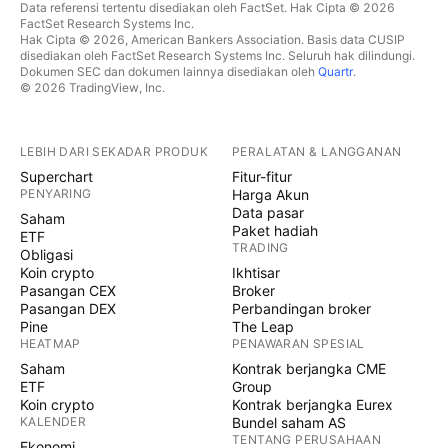
Data referensi tertentu disediakan oleh FactSet. Hak Cipta © 2026
FactSet Research Systems Inc.
Hak Cipta © 2026, American Bankers Association. Basis data CUSIP
disediakan oleh FactSet Research Systems Inc. Seluruh hak dilindungi.
Dokumen SEC dan dokumen lainnya disediakan oleh
Quartr
.
© 2026 TradingView, Inc.
LEBIH DARI SEKADAR PRODUK
PERALATAN & LANGGANAN
Superchart
Fitur-fitur
PENYARING
Harga Akun
Data pasar
Saham
Paket hadiah
ETF
TRADING
Obligasi
Koin crypto
Ikhtisar
Pasangan CEX
Broker
Pasangan DEX
Perbandingan broker
Pine
The Leap
HEATMAP
PENAWARAN SPESIAL
Saham
Kontrak berjangka CME
ETF
Group
Koin crypto
Kontrak berjangka Eurex
KALENDER
Bundel saham AS
TENTANG PERUSAHAAN
Ekonomi