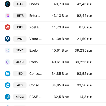
Endesa S.A.
43,7 B
42,45
4ELE
EUR
EUR
Entergy Corporation
43,13 B
92,44
1ETR
EUR
EUR
Xcel Energy Inc.
41,73 B
67,0
1XEL
EUR
EUR
Vistra Corp.
41,38 B
121,50
1VST
EUR
EUR
Exelon Corporation
40,61 B
39,235
1EXC
EUR
EUR
Exelon Corporation
40,61 B
39,225
4EXC
EUR
EUR
Consolidated Edison, Inc.
34,85 B
93,52
1ED
EUR
EUR
Consolidated Edison, Inc.
34,85 B
93,50
4ED
EUR
EUR
PG&E Corporation
32,5 B
14,8
4PCG
EUR
EUR