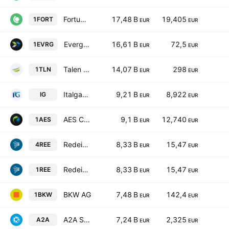
Fortum Oyj
17,48 B
19,405
1FORT
EUR
EUR
Evergy, Inc.
16,61 B
72,5
1EVRG
EUR
EUR
Talen Energy Corp
14,07 B
298
1TLN
EUR
EUR
Italgas SpA
9,21 B
8,922
IG
EUR
EUR
AES Corporation
9,1 B
12,740
1AES
EUR
EUR
Redeia Corporacion SA
8,33 B
15,47
4REE
EUR
EUR
Redeia Corporacion SA
8,33 B
15,47
1REE
EUR
EUR
BKW AG
7,48 B
142,4
1BKW
EUR
EUR
A2A S.p.A.
7,24 B
2,325
A2A
EUR
EUR