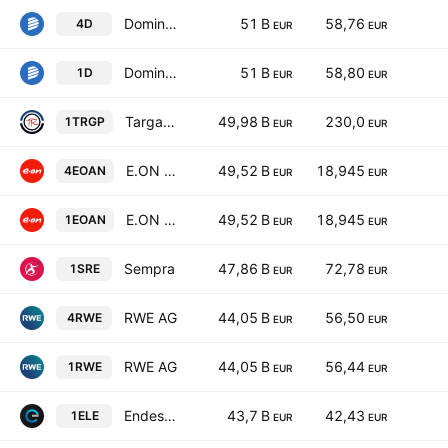
Dominion Energy Inc
51 B
58,76
4D
EUR
EUR
Dominion Energy Inc
51 B
58,80
1D
EUR
EUR
Targa Resources Corp.
49,98 B
230,0
1TRGP
EUR
EUR
E.ON SE
49,52 B
18,945
4EOAN
EUR
EUR
E.ON SE
49,52 B
18,945
1EOAN
EUR
EUR
Sempra
47,86 B
72,78
1SRE
EUR
EUR
RWE AG
44,05 B
56,50
4RWE
EUR
EUR
RWE AG
44,05 B
56,44
1RWE
EUR
EUR
Endesa S.A.
43,7 B
42,43
1ELE
EUR
EUR