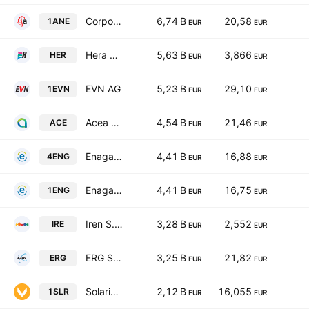
Corporacion Acciona Energias Renovables SA
6,74 B
20,58
1ANE
EUR
EUR
Hera S.p.A.
5,63 B
3,866
HER
EUR
EUR
EVN AG
5,23 B
29,10
1EVN
EUR
EUR
Acea S.p.A.
4,54 B
21,46
ACE
EUR
EUR
Enagas SA
4,41 B
16,88
4ENG
EUR
EUR
Enagas SA
4,41 B
16,75
1ENG
EUR
EUR
Iren S.p.A.
3,28 B
2,552
IRE
EUR
EUR
ERG S.p.A.
3,25 B
21,82
ERG
EUR
EUR
Solaria Energia y Medio Ambiente, S.A.
2,12 B
16,055
1SLR
EUR
EUR