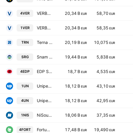
VERBUND AG Class A
20,34 B
58,70
4VER
EUR
EUR
VERBUND AG Class A
20,34 B
58,35
1VER
EUR
EUR
Terna S.p.A.
20,19 B
10,075
TRN
EUR
EUR
Snam S.p.A.
19,44 B
5,838
SRG
EUR
EUR
EDP S.A.
18,7 B
4,535
4EDP
EUR
EUR
Uniper SE
18,12 B
43,10
1UN
EUR
EUR
Uniper SE
18,12 B
42,95
4UN
EUR
EUR
NiSource Inc
18,06 B
37,35
1NIS
EUR
EUR
Fortum Oyj
17,48 B
19,490
4FORT
EUR
EUR