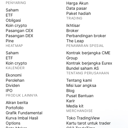
PENYARING
Harga Akun
Data pasar
Saham
Paket hadiah
ETF
TRADING
Obligasi
Koin crypto
Ikhtisar
Pasangan CEX
Broker
Pasangan DEX
Perbandingan broker
Pine
The Leap
HEATMAP
PENAWARAN SPESIAL
Saham
Kontrak berjangka CME
ETF
Group
Koin crypto
Kontrak berjangka Eurex
KALENDER
Bundel saham AS
TENTANG PERUSAHAAN
Ekonomi
Perolehan
Tentang kami
Dividen
Misi luar angksa
IPO
Blog
PRODUK LAINNYA
Pusat Bantuan
Karir
Aliran berita
Media kit
Portofolio
MERCHANDISE
Grafik Fundamental
Kurva Imbal Hasil
Toko TradingView
Options
Kartu tarot untuk trader