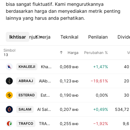
bisa sangat fluktuatif. Kami mengurutkannya
berdasarkan harga dan menyediakan metrik penting
lainnya yang harus anda perhatikan.
Ikhtisar
Lebih lanjut
Kinerja
Teknikal
Penilaian
Divid
Simbol
Harga
Perubahan %
V
Khaleeji Bank B.S.C.
0,069
+1,47%
40
KHALEEJI
BHD
AlAbraaj Restaurants Group
0,123
−19,61%
20
ABRAAJ
BHD
Esterad Investment Co. BSC
0,190
0,00%
30
ESTERAD
BHD
Al Salam Bank B.S.C.
0,207
+0,49%
534,72
SALAM
BHD
TRAFCO Group BSC
0,255
−1,92%
9,6
TRAFCO
BHD