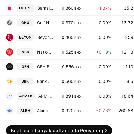
Bahrain Duty Free Shop Complex
0,360
−1,37%
35,2
DUTYF
BHD
Gulf Hotels Group
0,370
0,00%
13,72
GHG
BHD
Beyon B.S.C
0,460
0,00%
259
BEYON
BHD
National Bank of Bahrain BSC
0,525
+0,19%
121,3
NBB
BHD
GFH Bank B.S.C.
0,556
0,00%
110
GFH
USD
Bank of Bahrain and Kuwait B.S.C.
0,560
0,00%
8,5
BBK
BHD
APM Terminals Bahrain BSC
0,891
0,00%
18,64
APMTB
BHD
Aluminium Bahrain B.S.C
0,920
−0,76%
260,88
ALBH
BHD
Buat lebih banyak daftar pada Penyaring